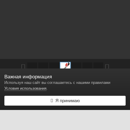
Важная информация
Другие изображения в
Twister
Используя наш сайт вы соглашаетесь с нашими правилами
Условия использования
.
Логотип
Я принимаю
Автор
Twister
20 декабря, 2014
4 046 просмотров
Найти другие изображения
Логотип для форума.