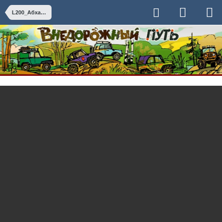
L200_Абхазия_Май_14