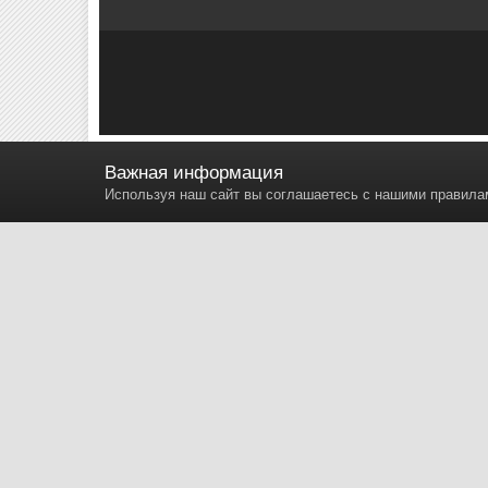
Важная информация
Серия W
Используя наш сайт вы соглашаетесь с нашими правил
Автор
SZAURORA
8 ноября, 2015
4 634 просмотра
Найти др
AURORA
Жалоба