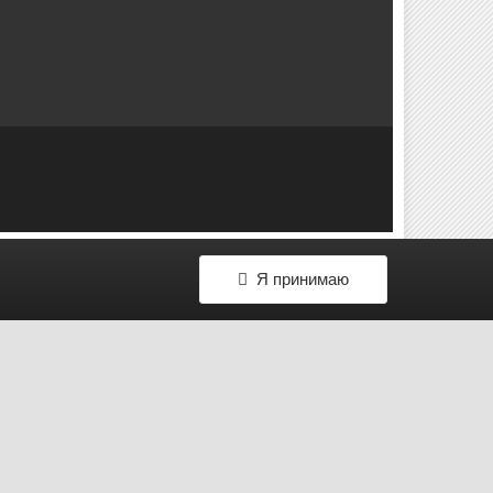
Я принимаю
ИЗ АЛЬБОМА
1
Дополнительный свет
9 изображений
0 комментариев
0 комментариев
ИНФОРМАЦИЯ О ФОТО AURORA LIGHT