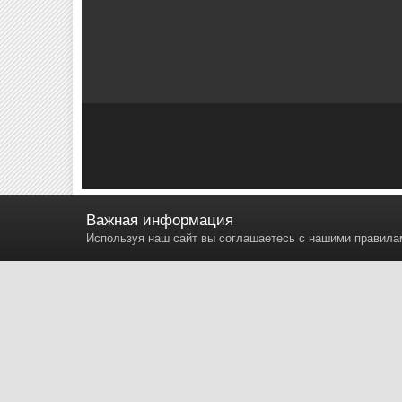
Важная информация
aurora light
Используя наш сайт вы соглашаетесь с нашими правил
Автор
SZAURORA
8 ноября, 2015
4 664 просмотра
Найти др
AURORA
Жалоба