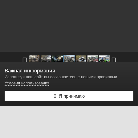
Важная информация
Другие изображения в
Внешний вид прототипа ТР3
Используя наш сайт вы соглашаетесь с нашими правилами
Условия использования
.
Каркас прототипа тр3
Я принимаю
Автор
Hess
21 декабря, 2017
7 850 просмотров
Найти другие изображения
Жалоба