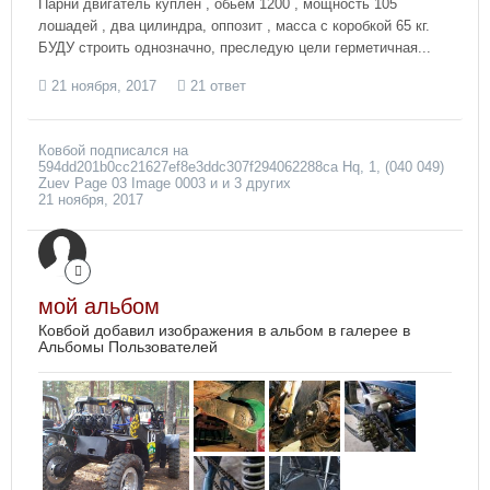
Парни двигатель куплен , обьем 1200 , мощность 105
лошадей , два цилиндра, оппозит , масса с коробкой 65 кг.
БУДУ строить однозначно, преследую цели герметичная...
21 ноября, 2017
21 ответ
Ковбой
подписался на
594dd201b0cc21627ef8e3ddc307f294062288ca Hq
,
1
,
(040 049)
Zuev Page 03 Image 0003
и и 3 других
21 ноября, 2017
мой альбом
Ковбой добавил изображения в альбом в галерее в
Альбомы Пользователей