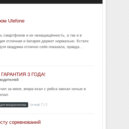
ом Ulefone
ть смартфонов и их незащищённость, а так и в
ция отличная и батарея держит нормально. Кстати
ля квадрика отлично себя показала, правда...
+ ГАРАНТИЯ 3 ГОДА!
водителей
чил за меня, вчера ехал с рейса заехал ночью в
елал.
(и ещё 7 )
 для внедорожника
есту соревнований