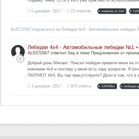
Подыму темку. Есть у кого уже практика по использовани
5 декабря, 2017
13 ответов
новинка от 4х4
120
ALECSS67
подписался на
Лебедки 4х4 - Автомобильные лебедки
Лебедки 4х4 - Автомобильные лебедки №1 
ALECSS67 ответил Say в теме
Предложения от произ
Добрый день Михаил. Поиски лебёдки привели меня на эт
компании 4х4 и поэтому у меня есть пару вопросов. Я б
ПАТРИОТ 4Х4, Вы там присутствуете? Дело в том, что в 
3 декабря, 2017
973 ответа
12000lbs
лебедка 