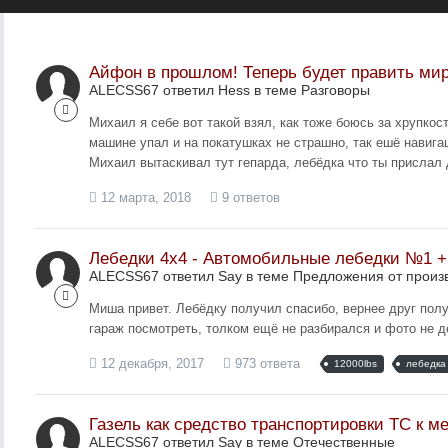
Айфон в прошлом! Теперь будет править мир
ALECSS67 ответил Hess в теме
Разговоры
Михаил я себе вот такой взял, как тоже боюсь за хрупкос
машине упал и на покатушках не страшно, так ешё навига
Михаил вытаскивал тут гепарда, лебёдка что ты прислал д
12 марта, 2018
9 ответов
Лебедки 4х4 - Автомобильные лебедки №1 
ALECSS67 ответил Say в теме
Предложения от произ
Миша привет. Лебёдку получил спасибо, вернее друг полу
гараж посмотреть, толком ещё не разбирался и фото не д
12 декабря, 2017
973 ответа
12000lbs
лебедка
Газель как средство транспортировки ТС к м
ALECSS67 ответил Say в теме
Отечественные