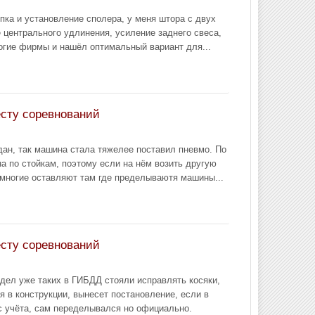
пка и установление сполера, у меня штора с двух
 центрального удлинения, усиление заднего свеса,
ногие фирмы и нашёл оптимальный вариант для...
есту соревнований
ан, так машина стала тяжелее поставил пневмо. По
на по стойкам, поэтому если на нём возить другую
а многие оставляют там где пределываютя машины...
есту соревнований
идел уже таких в ГИБДД стояли исправлять косяки,
я в конструкции, вынесет постановление, если в
с учёта, сам переделывался но официально.