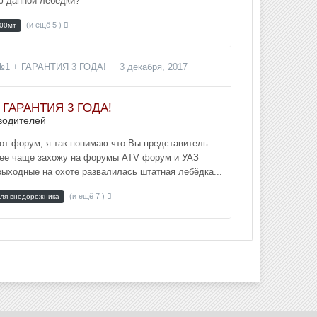
ю данной лебёдки?
(и ещё 5 )
00мт
 №1 + ГАРАНТИЯ 3 ГОДА!
3 декабря, 2017
+ ГАРАНТИЯ 3 ГОДА!
водителей
от форум, я так понимаю что Вы представитель
олее чаще захожу на форумы ATV форум и УАЗ
выходные на охоте развалилась штатная лебёдка...
(и ещё 7 )
для внедорожника