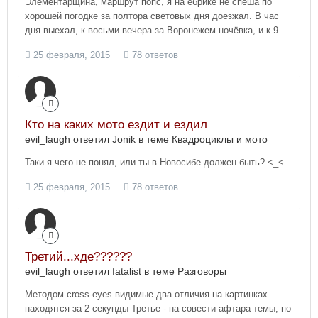
Элементарщина, маршрут попс, я на ёбрике не спеша по
хорошей погодке за полтора световых дня доезжал. В час
дня выехал, к восьми вечера за Воронежем ночёвка, и к 9...
25 февраля, 2015
78 ответов
Кто на каких мото ездит и ездил
evil_laugh ответил Jonik в теме
Квадроциклы и мото
Таки я чего не понял, или ты в Новосибе должен быть? <_<
25 февраля, 2015
78 ответов
Третий...хде??????
evil_laugh ответил fatalist в теме
Разговоры
Методом cross-eyes видимые два отличия на картинках
находятся за 2 секунды Третье - на совести афтара темы, по