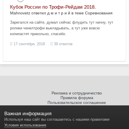
Кубок России по Трофи-Рейдам 2018.
Mahnovetz ответил д м и т р и й в теме
Соревнования
Зарегался на сайте, думал сейчас флудить тут начну, тут
ролики ченелтрофи выкладывать, а тут уже вовсю
копипастят прикольно, спасибо.
17 сентября, 2018
39 ответов
Реклама и сотрудничество
Правила форума
Пользовательское соглашение
Политика обработки персональных
данных
Важная информация
Используя наш сайт вы соглашаетесь с нашими правилами
Условия использования
.