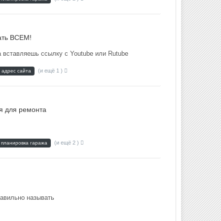
ать ВСЕМ!
 вставляешь ссылку с Youtube или Rutube
(и ещё 1 )
адрес сайта
я для ремонта
(и ещё 2 )
планировка гаража
равильно называть