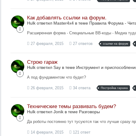
Как добавлять ссылки на форум.
Hulk ответил Master4x4 в теме
Правила Форума - Чит
Расширенная форма - Специальные BB-коды - Медиа туда
27 февраля, 2015
27 ответов
ссылки на форум
Строю гараж
Hulk ответил Say в теме
Инструмент и приспособлени
А под фундаментом что будет?
26 февраля, 2015
34 ответа
Постройка гаража
Технические темы развивать будем?
Hulk ответил Jonik в теме
Разговоры
Да роботы постоянно тут тусуются так что лучше сразу п
14 февраля, 2015
121 ответ