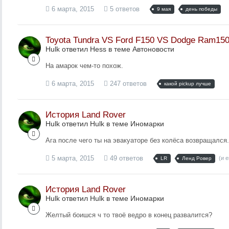
6 марта, 2015
5 ответов
9 мая
день победы
Toyota Tundra VS Ford F150 VS Dodge Ram15
Hulk ответил Hess в теме
Автоновости
На амарок чем-то похож.
6 марта, 2015
247 ответов
какой pickup лучше
История Land Rover
Hulk ответил Hulk в теме
Иномарки
Ага после чего ты на эвакуаторе без колёса возвращался.
5 марта, 2015
49 ответов
(и 
LR
Ленд Ровер
История Land Rover
Hulk ответил Hulk в теме
Иномарки
Желтый боишся ч то твоё ведро в конец развалится?