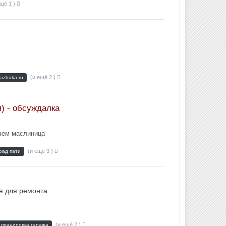
ещё 1 )
(и ещё 2 )
azbuka.ru
) - обсуждалка
 чем маслиница
(и ещё 3 )
оад пати
я для ремонта
(и ещё 2 )
планировка гаража