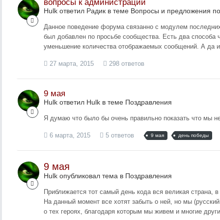
вопросы к администрации
Hulk ответил Радик в теме
Вопросы и предложения п
Данное поведение форума связанно с модулем последних 
был добавлен по просьбе сообщества. Есть два способа ч
уменьшение количества отображаемых сообщений. А да и т
27 марта, 2015
298 ответов
9 мая
Hulk ответил Hulk в теме
Поздравления
Я думаю что было бы очень правильно показать что мы н
6 марта, 2015
5 ответов
9 мая
день победы
9 мая
Hulk опубликовал тема в
Поздравления
Приближается тот самый день кода вся великая страна, в
На данный момент все хотят забыть о ней, но мы (русский
о тех героях, благодаря которым мы живем и многие други