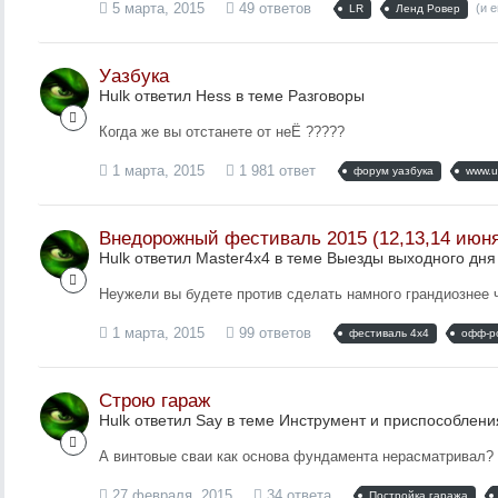
5 марта, 2015
49 ответов
(и 
LR
Ленд Ровер
Уазбука
Hulk ответил Hess в теме
Разговоры
Когда же вы отстанете от неЁ ?????
1 марта, 2015
1 981 ответ
форум уазбука
www.u
Внедорожный фестиваль 2015 (12,13,14 июня
Hulk ответил Master4x4 в теме
Выезды выходного дня
Неужели вы будете против сделать намного грандиознее
1 марта, 2015
99 ответов
фестиваль 4х4
офф-р
Строю гараж
Hulk ответил Say в теме
Инструмент и приспособлени
А винтовые сваи как основа фундамента нерасматривал?
27 февраля, 2015
34 ответа
Постройка гаража