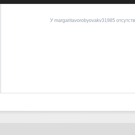
У margaritavorobyovakv31985 отсутст