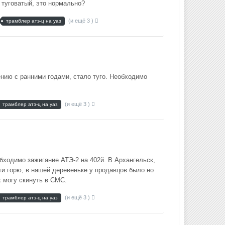
 туговатый, это нормально?
(и ещё 3 )
трамблер атэ-ц на уаз
ению с ранними годами, стало туго. Необходимо
(и ещё 3 )
трамблер атэ-ц на уаз
обходимо зажигание АТЭ-2 на 402й. В Архангельск,
ти горю, в нашей деревеньке у продавцов было но
 могу скинуть в СМС.
(и ещё 3 )
трамблер атэ-ц на уаз