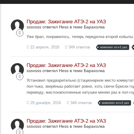
Продам: Зажигание АТЭ-2 на УАЗ
sssvsss ответил Hess в теме
Барахолка
Уже брал, понравилось, теперь переделка второй кобылы
22 апреля, 2018
349 ответов
комплект атэ-2 уаз
Продам: Зажигание АТЭ-2 на УАЗ
sssvsss ответил Hess в теме
Барахолка
Установил предварительно (стационарное место коммутат
пол-тыка, зверёныш работает ровно, хоть свечи Бриски 
переведу, маслонаполненные катушки меняю раз в пол-года
29 декабря, 2016
349 ответов
комплект атэ-2 уаз
Продам: Зажигание АТЭ-2 на УАЗ
sssvsss ответил Hess в теме
Барахолка