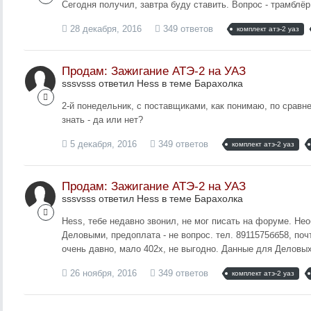
Сегодня получил, завтра буду ставить. Вопрос - трамблёр
28 декабря, 2016
349 ответов
комплект атэ-2 уаз
Продам: Зажигание АТЭ-2 на УАЗ
sssvsss ответил Hess в теме
Барахолка
2-й понедельник, с поставщиками, как понимаю, по сравн
знать - да или нет?
5 декабря, 2016
349 ответов
комплект атэ-2 уаз
Продам: Зажигание АТЭ-2 на УАЗ
sssvsss ответил Hess в теме
Барахолка
Hess, тебе недавно звонил, не мог писать на форуме. Не
Деловыми, предоплата - не вопрос. тел. 8911575бб58, поч
очень давно, мало 402х, не выгодно. Данные для Деловых
26 ноября, 2016
349 ответов
комплект атэ-2 уаз