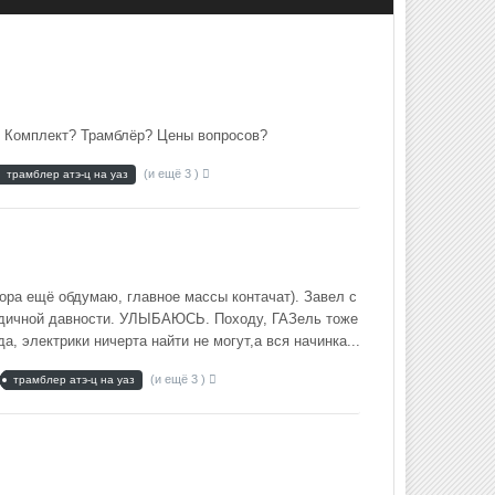
. Комплект? Трамблёр? Цены вопросов?
(и ещё 3 )
трамблер атэ-ц на уаз
ора ещё обдумаю, главное массы контачат). Завел с
годичной давности. УЛЫБАЮСЬ. Походу, ГАЗель тоже
, электрики ничерта найти не могут,а вся начинка...
(и ещё 3 )
трамблер атэ-ц на уаз