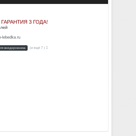
+ ГАРАНТИЯ 3 ГОДА!
елей
-lebedka.ru
(и ещё 7 )
для внедорожника