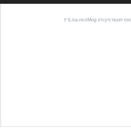
У lLisa.nicsMog отсутствует п