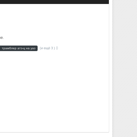
е.
(и ещё 3 )
трамблер атэ-ц на уаз