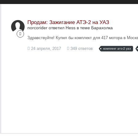
Продам: Зажигание АТЭ-2 на УАЗ
norcorider ответил Hess в теме
Барахолка
Здравствуйте! Купил бы комплект для 417 мотора в Москв
24 апреля, 2017
349 ответов
комплект атэ-2 уаз