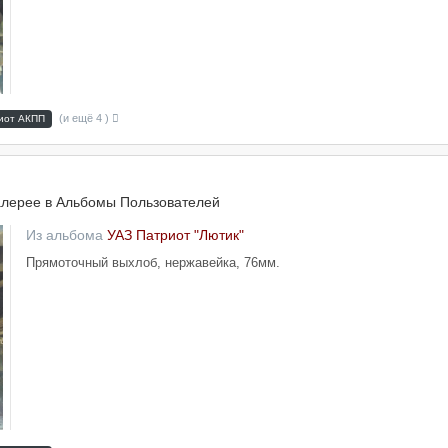
(и ещё 4 )
иот АКПП
алерее в
Альбомы Пользователей
Из альбома
УАЗ Патриот "Лютик"
Прямоточный выхлоб, нержавейка, 76мм.