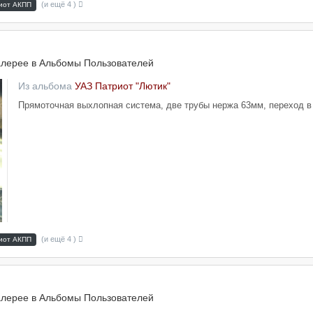
(и ещё 4 )
иот АКПП
алерее в
Альбомы Пользователей
Из альбома
УАЗ Патриот "Лютик"
Прямоточная выхлопная система, две трубы нержа 63мм, переход в 
(и ещё 4 )
иот АКПП
алерее в
Альбомы Пользователей