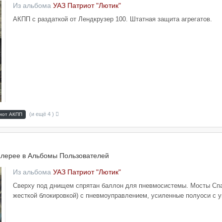
Из альбома
УАЗ Патриот "Лютик"
АКПП с раздаткой от Лендкрузер 100. Штатная защита агрегатов.
(и ещё 4 )
иот АКПП
алерее в
Альбомы Пользователей
Из альбома
УАЗ Патриот "Лютик"
Сверху под днищем спрятан баллон для пневмосистемы. Мосты Спа
жесткой блокировкой) с пневмоуправлением, усиленные полуоси с 