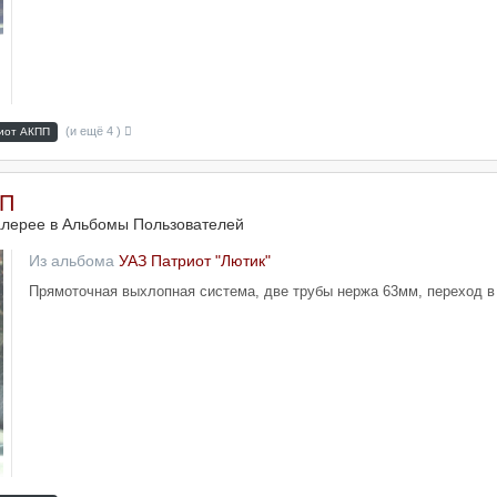
(и ещё 4 )
иот АКПП
ПП
алерее в
Альбомы Пользователей
Из альбома
УАЗ Патриот "Лютик"
Прямоточная выхлопная система, две трубы нержа 63мм, переход в 