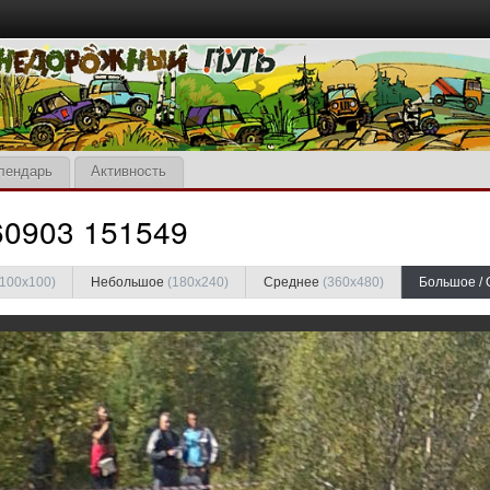
лендарь
Активность
60903 151549
(100x100)
Небольшое
(180x240)
Среднее
(360x480)
Большое /