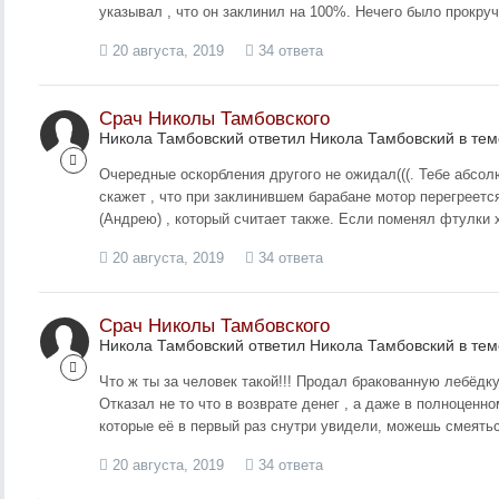
указывал , что он заклинил на 100%. Нечего было прокруч
20 августа, 2019
34 ответа
Срач Николы Тамбовского
Никола Тамбовский ответил Никола Тамбовский в те
Очередные оскорбления другого не ожидал(((. Тебе абс
скажет , что при заклинившем барабане мотор перегреетс
(Андрею) , который считает также. Если поменял фтулки х
20 августа, 2019
34 ответа
Срач Николы Тамбовского
Никола Тамбовский ответил Никола Тамбовский в те
Что ж ты за человек такой!!! Продал бракованную лебёдку
Отказал не то что в возврате денег , а даже в полноценн
которые её в первый раз снутри увидели, можешь смеяться
20 августа, 2019
34 ответа