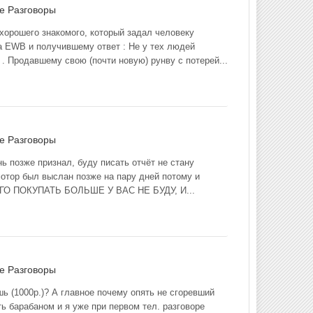
ме
Разговоры
 хорошего знакомого, который задал человеку
a EWB и получившему ответ : Не у тех людей
. Продавшему свою (почти новую) рунву с потерей...
ме
Разговоры
ь позже признал, буду писать отчёт не стану
отор был выслан позже на пару дней потому и
ЧЕГО ПОКУПАТЬ БОЛЬШЕ У ВАС НЕ БУДУ, И...
ме
Разговоры
ь (1000р.)? А главное почему опять не сгоревший
ь барабаном и я уже при первом тел. разговоре