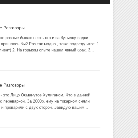
ме
Разговоры
е разные бывают есть кто и за бутылку водки
 пришлось бы? Раз так модно , тоже подведу итог: 1.
иент) 2. На горьком опыте нашел явный брак. 3...
ме
Разговоры
 - это Лицо Обманутое Хулиганом. Что в данной
с переваркой. За 2000р. ему на токарном сняли
 и проварили с двух сторон. Завидую вашим...