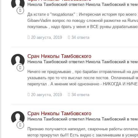
Никола Тамбовский ответил Никола Тамбовский в те
Да кстати о "пиздаболах" : Интересная история про моего
GibaevVadim вопрос по поводу сложной размотке на Runv
покупаешь , надо брать у меня я ВСЕ рунвы дорабатываю 
20 августа, 2019
34 ответа
Срач Николы Тамбовского
Никола Тамбовский ответил Никола Тамбовский в те
Ничего не придумываю , про барабан отправленный на ден
указывать про то что выслал после постов. Оплаченный м
перепутал . А мнение моё однозначно - НИКОГДА И НИ
20 августа, 2019
34 ответа
Срач Николы Тамбовского
Никола Тамбовский ответил Никола Тамбовский в те
Признаю получается напиздил, сварочные работы оплатиш
мотор прокрутил бы!!! Есть видео с заклинившим в усмерт