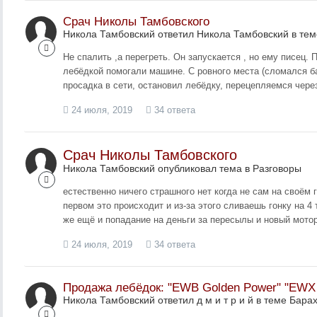
Срач Николы Тамбовского
Никола Тамбовский ответил Никола Тамбовский в те
Не спалить ,а перегреть. Он запускается , но ему писец.
лебёдкой помогали машине. С ровного места (сломался б
просадка в сети, остановил лебёдку, перецепляемся через
24 июля, 2019
34 ответа
Срач Николы Тамбовского
Никола Тамбовский опубликовал тема в
Разговоры
естественно ничего страшного нет когда не сам на своём г
первом это происходит и из-за этого сливаешь гонку на 4 
же ещё и попадание на деньги за пересылы и новый мото
24 июля, 2019
34 ответа
Продажа лебёдок: "EWB Golden Power" "EWX 
Никола Тамбовский ответил д м и т р и й в теме
Барах