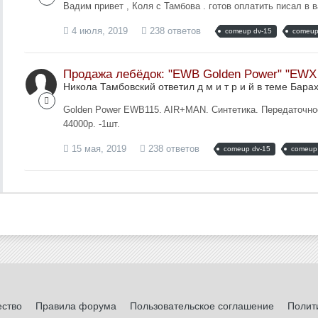
Вадим привет , Коля с Тамбова . готов оплатить писал в 
4 июля, 2019
238 ответов
comeup dv-15
comeup
Продажа лебёдок: "EWB Golden Power" "EWX 
Никола Тамбовский ответил д м и т р и й в теме
Барах
Golden Power EWB115. AIR+MAN. Синтетика. Передаточное 
44000р. -1шт.
15 мая, 2019
238 ответов
comeup dv-15
comeup 
ество
Правила форума
Пользовательское соглашение
Полит