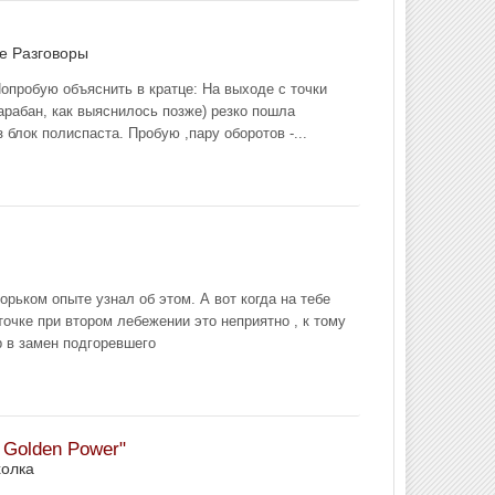
ме
Разговоры
 Попробую объяснить в кратце: На выходе с точки
арабан, как выяснилось позже) резко пошла
 блок полиспаста. Пробую ,пару оборотов -...
орьком опыте узнал об этом. А вот когда на тебе
точке при втором лебежении это неприятно , к тому
р в замен подгоревшего
Golden Power"
олка