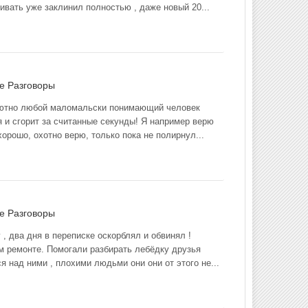
ивать уже заклинил полностью , даже новый 20...
ме
Разговоры
олютно любой маломальски понимающий человек
я и сгорит за считанные секунды! Я например верю
орошо, охотно верю, только пока не полирнул...
ме
Разговоры
 , два дня в переписке оскорблял и обвинял !
ом ремонте. Помогали разбирать лебёдку друзья
 над ними , плохими людьми они они от этого не...