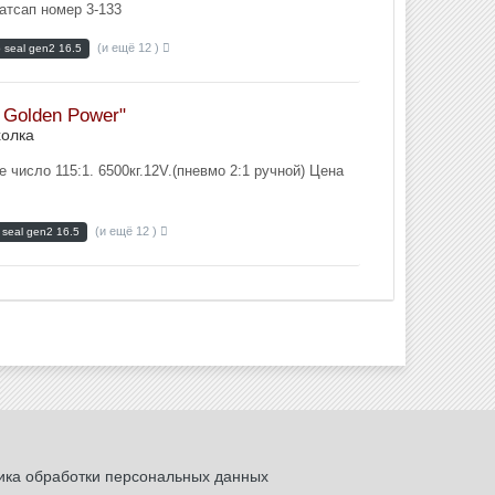
ватсап номер 3-133
(и ещё 12 )
 seal gen2 16.5
Golden Power"
олка
число 115:1. 6500кг.12V.(пневмо 2:1 ручной) Цена
(и ещё 12 )
seal gen2 16.5
ика обработки персональных данных