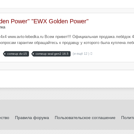
den Power" "EWX Golden Power"
лка
4х4 www.avto-lebedka.ru Всем привет!!! Официальная продажа лебёдок 
просам гарантии обращайтесь к продавцу у которого была куплена лебед
(и ещё 12 )
comeup dv-15
comeup seal gen2 16.5
ество
Правила форума
Пользовательское соглашение
Полит