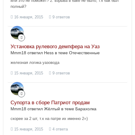
или это не поможет? 2. взрыва в баке не было, т.к бак был
полный?
16 января, 2015
9 ответов
Установка рулевого демпфера на Уаз
Mmm18 ответил Hess в теме
Отечественные
железная логика уазовода
15 января, 2015
9 ответов
Супорта в сборе Патриот продам
Mmm18 ответил Жёлтый в теме
Барахолка
скорее за 2 шт, т.к на патре их именно 2=)
15 января, 2015
4 ответа