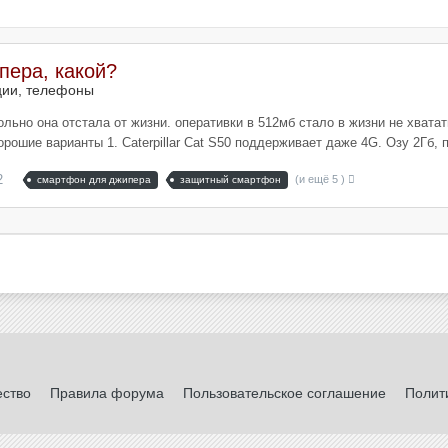
ера, какой?
ции, телефоны
ольно она отстала от жизни. оперативки в 512мб стало в жизни не хватат
шие варианты 1. Caterpillar Cat S50 поддерживает даже 4G. Озу 2Гб, пр
2
(и ещё 5 )
смартфон для джипера
защитный смартфон
ество
Правила форума
Пользовательское соглашение
Полит