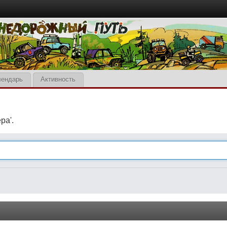
лендарь
Активность
ра'.