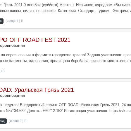
Грязь 2021 9 октября (суббота) Место: г. Невьянск, аэродром «Быньги»
евые ванны, пилинг по просеке. Категории: Стандарт, Туризм , Экстрим,
(и ещё 4 )
я
EXPO OFF ROAD FEST 2021
оревнования
на соревнования в формате городского триала! Задача участников: прео
жные элементы, адреналин, зрелищная борьба за призовые места- все 
 )
AD: Уральская Грязь 2021
оревнования
х недугов! Внедорожный спринт OFF ROAD: Уральская Грязь 2021, 24 апр
 N57°34.682′ Долгота E60°12.153′ Регистрация участников: https://vk.
(и ещё 2 )
оад