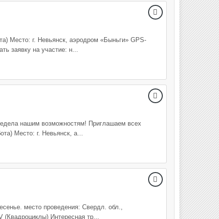
та) Место: г. Невьянск, аэродром «Быньги» GPS-
ь заявку на участие: н...
 предела нашим возможностям! Приглашаем всех
) Место: г. Невьянск, а...
сенье. место проведения: Свердл. обл.,
V (Квадроциклы) Интересная тр...