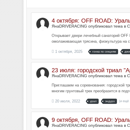
4 октября: OFF ROAD: Ураль
ЯнаDRIVERACING опубликовал тема в
С
Открывает двери лечебный санаторий OFF R
омолаживающая трясина, физкультура на св
1 октября, 2025
гонка по секциям
джи
23 июля: городской триал "
ЯнаDRIVERACING опубликовал тема в
С
Приглашаем на соревнования: городской три
многим грунтовый трек преобразится в под
20 июля, 2022
(и ещё 
урал
эндуро
9 октября, OFF ROAD: Ураль
ЯнаDRIVERACING опубликовал тема в
С