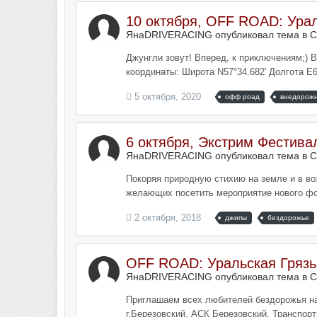
10 октября, OFF ROAD: Урал
ЯнаDRIVERACING опубликовал тема в
С
Джунгли зовут! Вперед, к приключениям;) 
координаты: Широта N57°34.682′ Долгота E60
5 октября, 2020
офф роад
внедорож
6 октября, Экстрим Фестива
ЯнаDRIVERACING опубликовал тема в
С
Покоряя природную стихию на земле и в во
желающих посетить мероприятие нового форм
2 октября, 2018
джипы
бездорожье
OFF ROAD: Уральская Грязь
ЯнаDRIVERACING опубликовал тема в
С
Приглашаем всех любителей бездорожья на 
г.Березовский, АСК Березовский, Транспорт