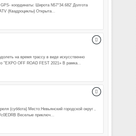
 GPS- координаты: Широта N57°34.682′ Долгота
 ATV (Квадроциклы) Открыта...
долеть на время трассу в виде искусственно
это "EXPO OFF ROAD FEST 2021» В рамка...
еля (суббота) Место:Невьянский городской округ ,
cc/c0EDRB Веселые приключ...