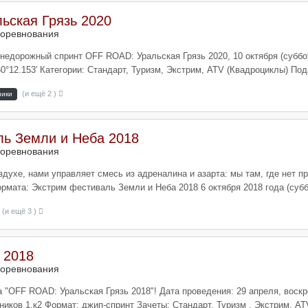
ьская Грязь 2020
оревнования
Внедорожный спринт OFF ROAD: Уральская Грязь 2020, 10 октября (суббо
°12.153′ Категории: Стандарт, Туризм, Экстрим, ATV (Квадроциклы) Подат
(и ещё 2 )
ники
ль Земли и Неба 2018
оревнования
здухе, нами управляет смесь из адреналина и азарта: мы там, где нет
ата: Экстрим фестиваль Земли и Неба 2018 6 октября 2018 года (суббота
(и ещё 3 )
 2018
оревнования
"OFF ROAD: Уральская Грязь 2018"! Дата проведения: 29 апреля, воскре
ников 1,к2 Формат: джип-спринт Зачеты: Стандарт, Туризм , Экстрим, AT