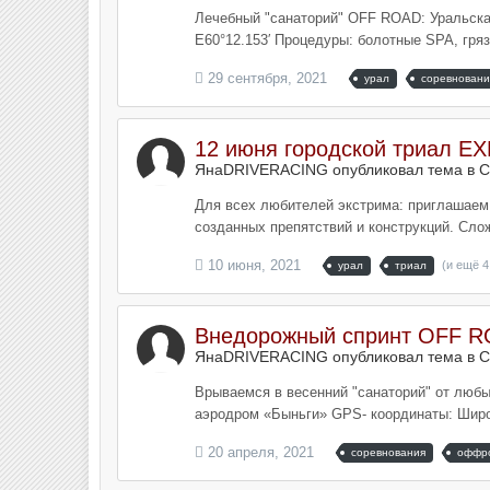
Лечебный "санаторий" OFF ROAD: Уральская 
E60°12.153′ Процедуры: болотные SPA, гряз
29 сентября, 2021
урал
соревновани
12 июня городской триал 
ЯнаDRIVERACING опубликовал тема в
С
Для всех любителей экстрима: приглашаем 
созданных препятствий и конструкций. Сло
10 июня, 2021
(и ещё 4
урал
триал
Внедорожный спринт OFF RO
ЯнаDRIVERACING опубликовал тема в
С
Врываемся в весенний "санаторий" от любы
аэродром «Быньги» GPS- координаты: Широта
20 апреля, 2021
соревнования
оффр