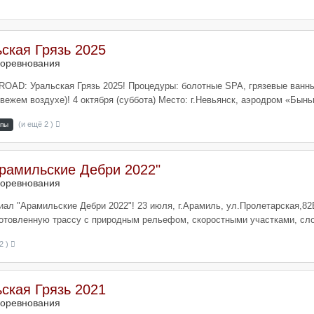
ская Грязь 2025
оревнования
OAD: Уральская Грязь 2025! Процедуры: болотные SPA, грязевые ванны
ежем воздухе)! 4 октября (суббота) Место: г.Невьянск, аэродром «Бынь
(и ещё 2 )
пы
Арамильские Дебри 2022"
оревнования
ал "Арамильские Дебри 2022"! 23 июля, г.Арамиль, ул.Пролетарская,82Б
готовленную трассу с природным рельефом, скоростными участками, сл
2 )
ская Грязь 2021
оревнования