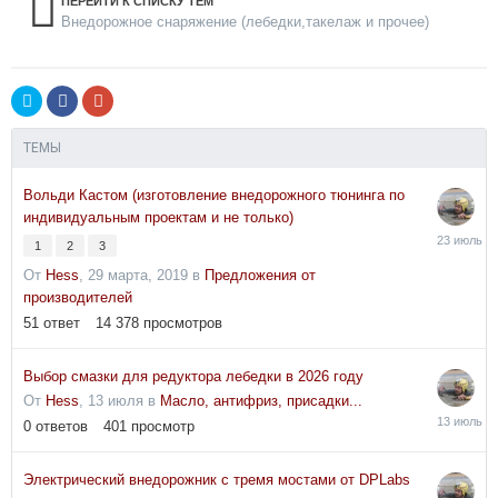
ПЕРЕЙТИ К СПИСКУ ТЕМ
Внедорожное снаряжение (лебедки,такелаж и прочее)
ТЕМЫ
Вольди Кастом (изготовление внедорожного тюнинга по
индивидуальным проектам и не только)
23
1
2
3
июля
От
Hess
,
29 марта, 2019
в
Предложения от
производителей
51
ответ
14 378
просмотров
Выбор смазки для редуктора лебедки в 2026 году
От
Hess
,
13 июля
в
Масло, антифриз, присадки...
13
0
ответов
401
просмотр
июля
Электрический внедорожник с тремя мостами от DPLabs