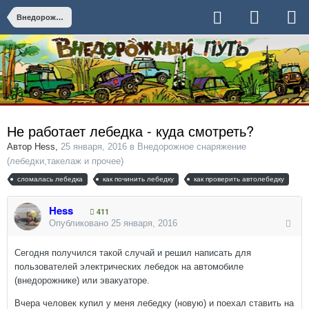
Внедорожное снаряжение (лебедки,такелаж и прочее)
Не работает лебедка - куда смотреть?
Автор
Hess
,
25 января, 2016
в
Внедорожное снаряжение
(лебедки,такелаж и прочее)
сломалась лебедка
как починить лебедку
как проверить автолебедку
Hess
411
Опубликовано
25 января, 2016
Сегодня получился такой случай и решил написать для
пользователей электрических лебедок на автомобиле
(внедорожнике) или эвакуаторе.
Вчера человек купил у меня лебедку (новую) и поехал ставить на