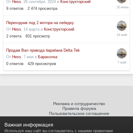
От
Hess
,
26 сентября, 2024
в
Конструкторский
20
9
ответов
2 474
просмотра
июня
Переходник под 2 мотора на лебедку
От
Hess
,
14 марта
в
Конструкторский
16
2
ответа
831
просмотр
мая
Продам Вал привода барабана Delta Tek
От
Hess
,
7 мая
в
Барахолка
7
0
ответов
429
просмотров
мая
Реклама и сотрудничество
Правила форума
Пользовательское соглашение
Политика обработки персональных
данных
Важная информация
Используя наш сайт вы соглашаетесь с нашими правилами