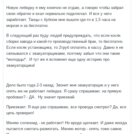
Новую лебедку я ему конечно не отдаю, а говорю чтобы забрал
свою обратно и ехал нормально подключал. И все у него
заработает. Танцы с бубном мне вышли где-то в 1,5 часа на
морозе и за бесплатно.
В следующий раз буду людей предупреждать, что если косяк
сборки завода и какой-то производственный брак, то бесплатно.
Если косяк установщика, то 2труб оплатить в кассу. Давно я не
связывался с эвакуаторщиками, поэтому забыл что они такие
*молодцы*. И тут же я вспомнил еще одну историю про
эвакуаторщика!
Дело было года 2-3 назад. Звонит мне эвакуаторщик и у него
опять же не работает лебедка. Я сразу спрашиваю: на прямую
пробовал? - ДА. Ну значит приезжай.
Приезжает. Я еще раз спрашиваю, все провода смотрел? Да, все
цепь проверил!
Меняю соленоид - не работает! Но вроде щелкает. И даже иногда
пытается смотать-размотать. Меняю мотор - опять тоже самое.