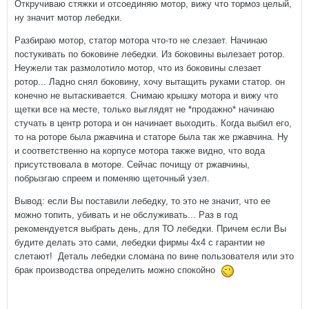
Откручиваю стяжки и отсоединяю мотор, вижу что тормоз целый,
ну значит мотор лебедки.
Разбираю мотор, статор мотора что-то не слезает. Начинаю
постукивать по боковине лебедки. Из боковины вылезает ротор.
Неужели так размолотило мотор, что из боковины слезает
ротор... Ладно снял боковину, хочу вытащить руками статор. он
конечно не вытаскивается. Снимаю крышку мотора и вижу что
щетки все на месте, только выглядят не *продажно* начинаю
стучать в центр ротора и он начинает выходить. Когда выбил его,
то на роторе была ржавчина и статоре была так же ржавчина. Ну
и соответственно на корпусе мотора также видно, что вода
присутствовала в моторе. Сейчас почищу от ржавчины,
побрызгаю спреем и поменяю щеточный узел.
Вывод: если Вы поставили лебедку, то это не значит, что ее
можно топить, убивать и не обслуживать... Раз в год
рекомендуется выбрать день, для ТО лебедки. Причем если Вы
будите делать это сами, лебедки фирмы 4х4 с гарантии не
слетают! Деталь лебедки сломана по вине пользователя или это
брак производства определить можно спокойно