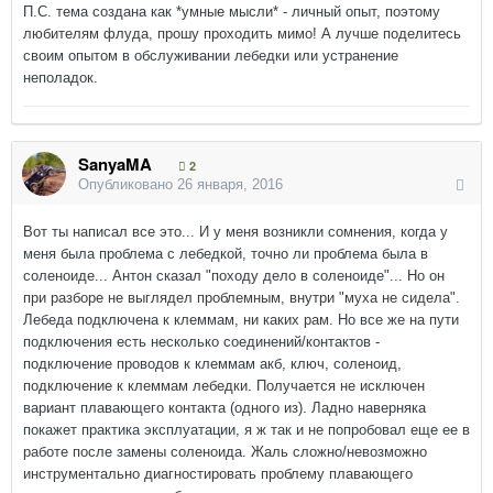
П.С. тема создана как *умные мысли* - личный опыт, поэтому
любителям флуда, прошу проходить мимо! А лучше поделитесь
своим опытом в обслуживании лебедки или устранение
неполадок.
SanyaMA
2
Опубликовано
26 января, 2016
Вот ты написал все это... И у меня возникли сомнения, когда у
меня была проблема с лебедкой, точно ли проблема была в
соленоиде... Антон сказал "походу дело в соленоиде"... Но он
при разборе не выглядел проблемным, внутри "муха не сидела".
Лебеда подключена к клеммам, ни каких рам. Но все же на пути
подключения есть несколько соединений/контактов -
подключение проводов к клеммам акб, ключ, соленоид,
подключение к клеммам лебедки. Получается не исключен
вариант плавающего контакта (одного из). Ладно наверняка
покажет практика эксплуатации, я ж так и не попробовал еще ее в
работе после замены соленоида. Жаль сложно/невозможно
инструментально диагностировать проблему плавающего