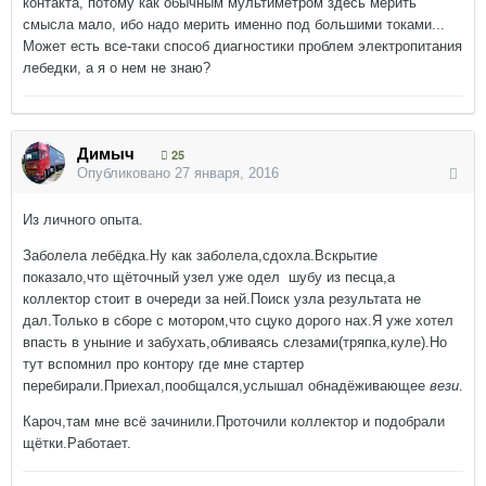
контакта, потому как обычным мультиметром здесь мерить
смысла мало, ибо надо мерить именно под большими токами...
Может есть все-таки способ диагностики проблем электропитания
лебедки, а я о нем не знаю?
Димыч
25
Опубликовано
27 января, 2016
Из личного опыта.
Заболела лебёдка.Ну как заболела,сдохла.Вскрытие
показало,что щёточный узел уже одел шубу из песца,а
коллектор стоит в очереди за ней.Поиск узла результата не
дал.Только в сборе с мотором,что сцуко дорого нах.Я уже хотел
впасть в уныние и забухать,обливаясь слезами(тряпка,куле).Но
тут вспомнил про контору где мне стартер
перебирали.Приехал,пообщался,услышал обнадёживающее
вези
.
Кароч,там мне всё зачинили.Проточили коллектор и подобрали
щётки.Работает.