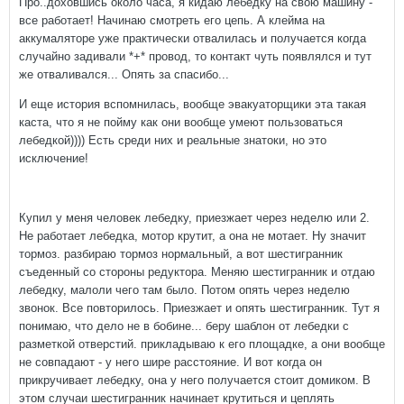
Про..доховшись около часа, я кидаю лебедку на свою машину -
все работает! Начинаю смотреть его цепь. А клейма на
аккумаляторе уже практически отвалилась и получается когда
случайно задивали *+* провод, то контакт чуть появлялся и тут
же отваливался... Опять за спасибо...
И еще история вспомнилась, вообще эвакуаторщики эта такая
каста, что я не пойму как они вообще умеют пользоваться
лебедкой)))) Есть среди них и реальные знатоки, но это
исключение!
Купил у меня человек лебедку, приезжает через неделю или 2.
Не работает лебедка, мотор крутит, а она не мотает. Ну значит
тормоз. разбираю тормоз нормальный, а вот шестигранник
съеденный со стороны редуктора. Меняю шестигранник и отдаю
лебедку, малоли чего там было. Потом опять через неделю
звонок. Все повторилось. Приезжает и опять шестигранник. Тут я
понимаю, что дело не в бобине... беру шаблон от лебедки с
разметкой отверстий. прикладываю к его площадке, а они вообще
не совпадают - у него шире расстояние. И вот когда он
прикручивает лебедку, она у него получается стоит домиком. В
этом случаи шестигранник начинает крутиться и цеплять