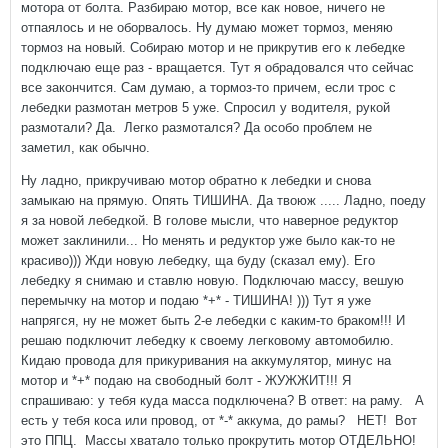
мотора от болта. Разбираю мотор, все как новое, ничего не
отпаялось и не оборвалось. Ну думаю может тормоз, меняю
тормоз на новый. Собираю мотор и не прикрутив его к лебедке
подключаю еще раз - вращается. Тут я обрадовался что сейчас
все закончится. Сам думаю, а тормоз-то причем, если трос с
лебедки размотан метров 5 уже. Спросил у водителя, рукой
размотали? Да. Легко размотался? Да особо проблем не
заметил, как обычно.
Ну ладно, прикручиваю мотор обратно к лебедки и снова
замыкаю на прямую. Опять ТИШИНА. Да твоюж ..... Ладно, поеду
я за новой лебедкой. В голове мысли, что наверное редуктор
может заклинили... Но менять и редуктор уже было как-то не
красиво))) Жди новую лебедку, ща буду (сказал ему). Его
лебедку я снимаю и ставлю новую. Подключаю массу, вешую
перемычку на мотор и подаю *+* - ТИШИНА! ))) Тут я уже
напрягся, ну не может быть 2-е лебедки с каким-то браком!!! И
решаю подключит лебедку к своему легковому автомобилю.
Кидаю провода для прикуривания на аккумулятор, минус на
мотор и *+* подаю на свободный болт - ЖУЖЖИТ!!! Я
спрашиваю: у тебя куда масса подключена? В ответ: на раму. А
есть у тебя коса или провод, от *-* аккума, до рамы? НЕТ! Вот
это ППЦ. Массы хватало только прокрутить мотор ОТДЕЛЬНО!