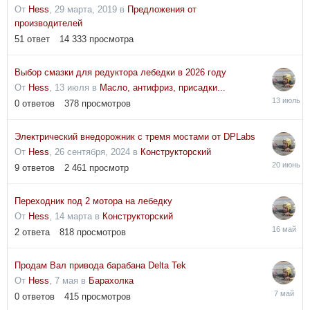
От
Hess
,
29 марта, 2019
в
Предложения от
производителей
51
ответ
14 333
просмотра
Выбор смазки для редуктора лебедки в 2026 году
От
Hess
,
13 июля
в
Масло, антифриз, присадки...
13
0
ответов
378
просмотров
июля
Электрический внедорожник с тремя мостами от DPLabs
От
Hess
,
26 сентября, 2024
в
Конструкторский
20
9
ответов
2 461
просмотр
июня
Переходник под 2 мотора на лебедку
От
Hess
,
14 марта
в
Конструкторский
16
2
ответа
818
просмотров
мая
Продам Вал привода барабана Delta Tek
От
Hess
,
7 мая
в
Барахолка
7
0
ответов
415
просмотров
мая