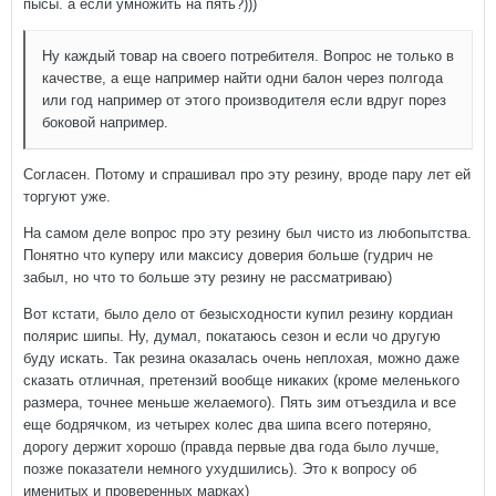
пысы. а если умножить на пять?)))
Ну каждый товар на своего потребителя. Вопрос не только в
качестве, а еще например найти одни балон через полгода
или год например от этого производителя если вдруг порез
боковой например.
Согласен. Потому и спрашивал про эту резину, вроде пару лет ей
торгуют уже.
На самом деле вопрос про эту резину был чисто из любопытства.
Понятно что куперу или максису доверия больше (гудрич не
забыл, но что то больше эту резину не рассматриваю)
Вот кстати, было дело от безысходности купил резину кордиан
полярис шипы. Ну, думал, покатаюсь сезон и если чо другую
буду искать. Так резина оказалась очень неплохая, можно даже
сказать отличная, претензий вообще никаких (кроме меленького
размера, точнее меньше желаемого). Пять зим отъездила и все
еще бодрячком, из четырех колес два шипа всего потеряно,
дорогу держит хорошо (правда первые два года было лучше,
позже показатели немного ухудшились). Это к вопросу об
именитых и проверенных марках)