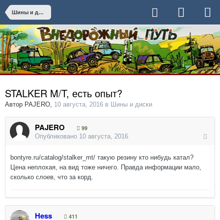
Шины и диски
STALKER M/T, есть опыт?
Автор
PAJERO
,
10 августа, 2016
в
Шины и диски
PAJERO
99
Опубликовано
10 августа, 2016
bontyre.ru/catalog/stalker_mt/ такую резину кто нибудь катал?
Цена неплохая, на вид тоже ничего. Правда информации мало,
сколько слоев, что за корд.
Hess
411