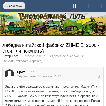
Внедорожное снаряжение (лебедки,такелаж и прочее)
Лебедка китайской фабрики ZHME E12500 -
стоит ли покупать?
Автор
Крот
,
16 января, 2017
в
Внедорожное снаряжение
(лебедки,такелаж и прочее)
Крот
0
Опубликовано
16 января, 2017
Здравствуйте уважаемые форумчане! Предложили Master Winch
E12500. Прочитал на вашем форуме, что это лебедки завода
ZHME. Скажите, как они по качеству/надежности, в сравнение с
лебедками других заводов и моделей (в т.ч. в сравнение с Runva
И KingOne)? Стоит ли приобретать под использование на