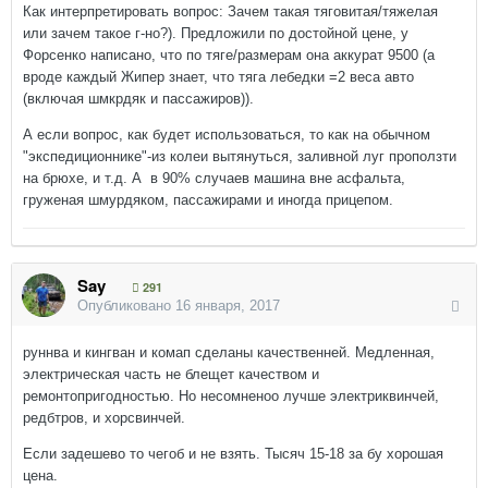
Как интерпретировать вопрос: Зачем такая тяговитая/тяжелая
или зачем такое г-но?). Предложили по достойной цене, у
Форсенко написано, что по тяге/размерам она аккурат 9500 (а
вроде каждый Жипер знает, что тяга лебедки =2 веса авто
(включая шмкрдяк и пассажиров)).
А если вопрос, как будет использоваться, то как на обычном
"экспедиционнике"-из колеи вытянуться, заливной луг проползти
на брюхе, и т.д. А в 90% случаев машина вне асфальта,
груженая шмурдяком, пассажирами и иногда прицепом.
Say
291
Опубликовано
16 января, 2017
руннва и кингван и комап сделаны качественней. Медленная,
электрическая часть не блещет качеством и
ремонтопригодностью. Но несомненоо лучше электриквинчей,
редбтров, и хорсвинчей.
Если задешево то чегоб и не взять. Тысяч 15-18 за бу хорошая
цена.