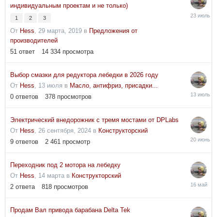
индивидуальным проектам и не только)
23
1
2
3
июля
От
Hess
,
29 марта, 2019
в
Предложения от
производителей
51
ответ
14 334
просмотра
Выбор смазки для редуктора лебедки в 2026 году
От
Hess
,
13 июля
в
Масло, антифриз, присадки...
13
0
ответов
378
просмотров
июля
Электрический внедорожник с тремя мостами от DPLabs
От
Hess
,
26 сентября, 2024
в
Конструкторский
20
9
ответов
2 461
просмотр
июня
Переходник под 2 мотора на лебедку
От
Hess
,
14 марта
в
Конструкторский
16
2
ответа
818
просмотров
мая
Продам Вал привода барабана Delta Tek