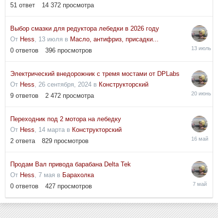
51
ответ
14 372
просмотра
Выбор смазки для редуктора лебедки в 2026 году
От
Hess
,
13 июля
в
Масло, антифриз, присадки...
13
0
ответов
396
просмотров
июля
Электрический внедорожник с тремя мостами от DPLabs
От
Hess
,
26 сентября, 2024
в
Конструкторский
20
9
ответов
2 472
просмотра
июня
Переходник под 2 мотора на лебедку
От
Hess
,
14 марта
в
Конструкторский
16
2
ответа
829
просмотров
мая
Продам Вал привода барабана Delta Tek
От
Hess
,
7 мая
в
Барахолка
7
0
ответов
427
просмотров
мая