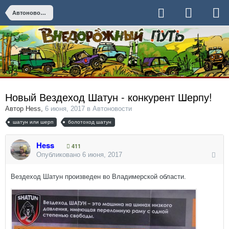
Автоновости
Новый Вездеход Шатун - конкурент Шерпу!
Автор
Hess
,
6 июня, 2017
в
Автоновости
шатун или шерп
болотоход шатун
Hess
411
Опубликовано
6 июня, 2017
Вездеход Шатун произведен во Владимерской области.