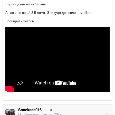
грузоподъемность 1тонна
А главное цена! 3.5 ляма. Это куда дешевле чем Шерп..
Вообщем смотрим
Saneksss016
8
Опубликовано
7 июня, 2017