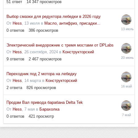
51
ответ
14 347
просмотров
Выбор смазки для редуктора лебедки в 2026 году
От
Hess
,
13 июля
в
Масло, антифриз, присадки...
13
0
ответов
386
просмотров
июля
Электрический внедорожник с тремя мостами от DPLabs
От
Hess
,
26 сентября, 2024
в
Конструкторский
20
9
ответов
2 467
просмотров
июня
Переходник под 2 мотора на лебедку
От
Hess
,
14 марта
в
Конструкторский
16
2
ответа
826
просмотров
мая
Продам Вал привода барабана Delta Tek
От
Hess
,
7 мая
в
Барахолка
7
0
ответов
421
просмотр
мая