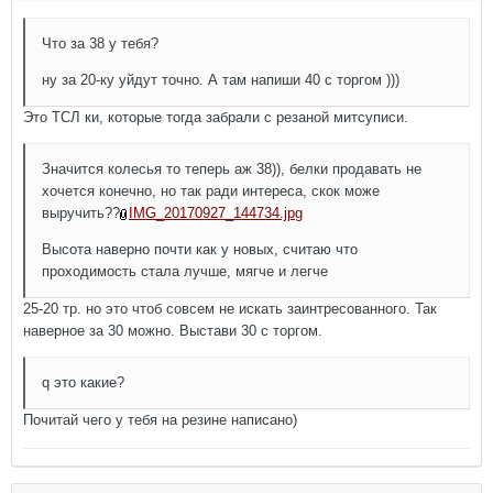
Что за 38 у тебя?
ну за 20-ку уйдут точно. А там напиши 40 с торгом )))
Это ТСЛ ки, которые тогда забрали с резаной митсуписи.
Значится колесья то теперь аж 38)), белки продавать не
хочется конечно, но так ради интереса, скок може
выручить??
IMG_20170927_144734.jpg
Высота наверно почти как у новых, считаю что
проходимость стала лучше, мягче и легче
25-20 тр. но это чтоб совсем не искать заинтресованного. Так
наверное за 30 можно. Выстави 30 с торгом.
q это какие?
Почитай чего у тебя на резине написано)