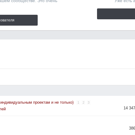
нашем сообществе. Это очень
Уже есть 
зователя
 индивидуальным проектам и не только)
1
2
3
14 34
лей
38