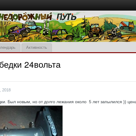
лендарь
Активность
бедки 24вольта
, 2018
ки. Был новым, но от долго лежания около 5 лет запылился )) цена