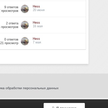
Hess
9
ответов
20 июня
7
просмотров
Hess
2
ответа
16 мая
6
просмотров
Hess
0
ответов
7 мая
421
просмотр
ика обработки персональных данных