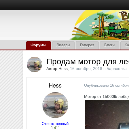
Форумы
Лидеры
Галерея
Блоги
Ка
Продам мотор для ле
Автор
Hess
,
16 октября, 2018
в
Барахолка
Hess
Опубликовано
16 октября
Мотор от 15000lb лебед
Ответственный
411