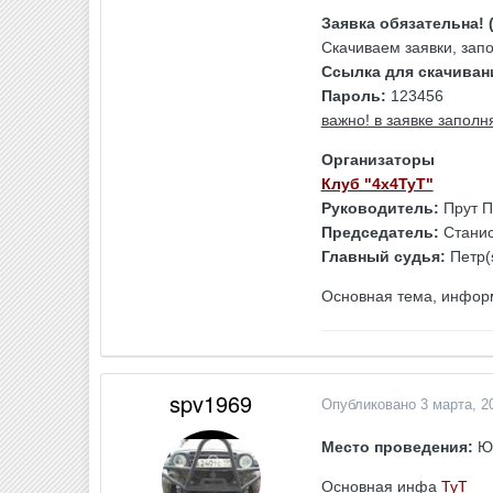
Заявка обязательна! 
Скачиваем заявки, запо
Ссылка для скачиван
Пароль:
123456
важно! в заявке запол
Организаторы
Клуб "4х4ТуТ"
Руководитель:
Прут П
Председатель:
Станис
Главный судья:
Петр(
Основная тема, инфор
spv1969
Опубликовано
3 марта, 2
Место проведения:
Юг
Основная инфа
ТуТ