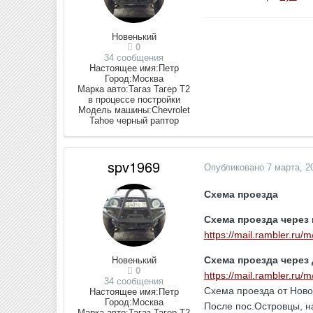
Новенький
0
34 сообщения
Настоящее имя:
Петр
Город:
Москва
Марка авто:
Тагаз Тагер Т2
в процессе постройки
Модель машины:
Chevrolet
Tahoe черный раптор
spv1969
Опубликовано
7 марта, 2
Схема проезда
Схема проезда через 
https://mail.rambler.r
Схема проезда через
Новенький
0
https://mail.rambler.r
34 сообщения
Схема проезда от Новор
Настоящее имя:
Петр
Город:
Москва
После пос.Островцы, н
Марка авто:
Тагаз Тагер Т2