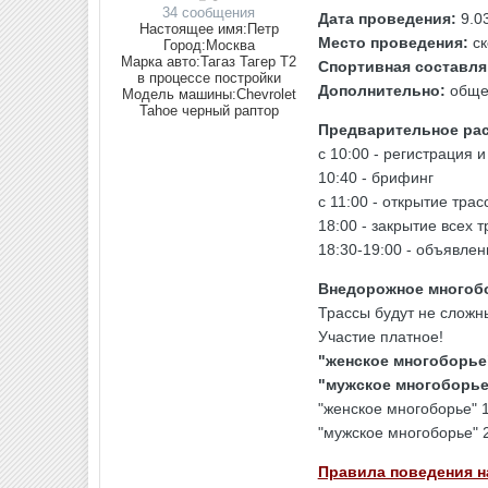
34 сообщения
Дата проведения:
9.0
Настоящее имя:
Петр
Место проведения:
ск
Город:
Москва
Марка авто:
Тагаз Тагер Т2
Спортивная составл
в процессе постройки
Дополнительно:
общен
Модель машины:
Chevrolet
Tahoe черный раптор
Предварительное рас
с 10:00 - регистрация 
10:40 - брифинг
с 11:00 - открытие трас
18:00 - закрытие всех т
18:30-19:00 - объявлен
Внедорожное многоб
Трассы будут не сложн
Участие платное!
"женское многоборье"
"мужское многоборье"
"женское многоборье" 1
"мужское многоборье" 2
Правила поведения н