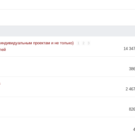
 индивидуальным проектам и не только)
1
2
3
14 34
лей
38
s
2 46
82