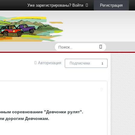
Регистрация
Уже зарегистрированы? Войти
Авторизация
Подписчики
1
онным соревнование "Девчонки рулят".
им дорогим Девчонкам.