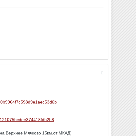
0d40b9964f7c598d9e1aec53d6b
be4121075bcdee374418fdb2b8
 на Верхнее Мячково 15км.от МКАД)