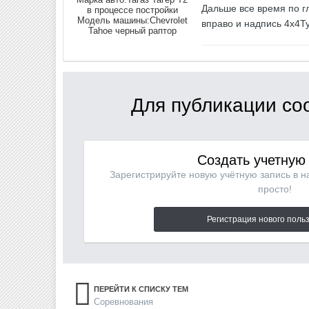
Дальше все время по гл
в процессе постройки
Модель машины:
Chevrolet
вправо и надпись 4х4Т
Tahoe черный раптор
Для публикации со
Создать учетную
Зарегистрируйте новую учётную запись в 
просто!
Регистрация нового поль
ПЕРЕЙТИ К СПИСКУ ТЕМ
Соревнования