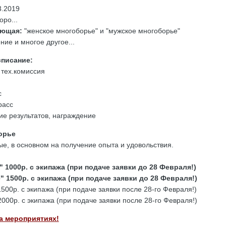
3.2019
оро...
яющая:
"женское многоборье" и "мужское многоборье"
ие и многое другое...
писание:
и тех.комиссия
с
расс
ие результатов, награждение
орье
ые, в основном на получение опыта и удовольствия.
 1000р. с экипажа (при подаче заявки до 28 Февраля!)
 1500р. с экипажа (при подаче заявки до 28 Февраля!)
500р. с экипажа (при подаче заявки после 28-го Февраля!)
000р. с экипажа (при подаче заявки после 28-го Февраля!)
а мероприятиях!