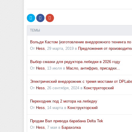
ТЕМЫ
Вольди Кастом (изготовление внедорожного тюнинга по
От
Hess
,
29 марта, 2019
в
Предложения от производите
Выбор смазки для редуктора лебедки в 2026 году
От
Hess
,
13 июля
в
Масло, антифриз, присадки...
Электрический внедорожник с тремя мостами от DPLab
От
Hess
,
26 сентября, 2024
в
Конструкторский
Переходник под 2 мотора на лебедку
От
Hess
,
14 марта
в
Конструкторский
Продам Вал привода барабана Delta Tek
От
Hess
,
7 мая
в
Барахолка