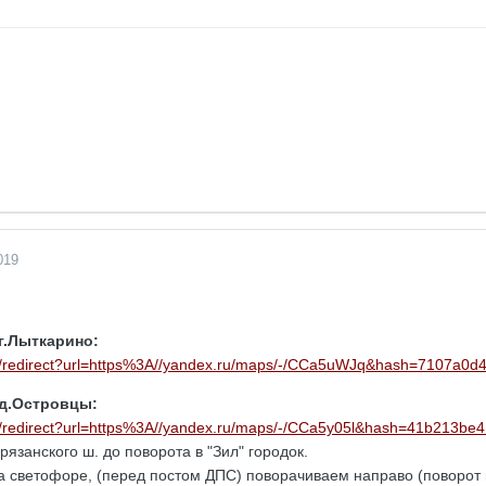
019
г.Лыткарино:
u/m/redirect?url=https%3A//yandex.ru/maps/-/CCa5uWJq&hash=7107a
 д.Островцы:
u/m/redirect?url=https%3A//yandex.ru/maps/-/CCa5y05l&hash=41b213
язанского ш. до поворота в "Зил" городок.
а светофоре, (перед постом ДПС) поворачиваем направо (поворот