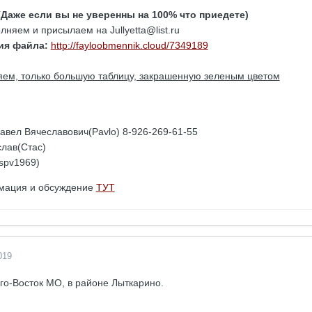
(Даже если вы не уверенны на 100% что приедете)
лняем и присылаем на Jullyetta@list.ru
ия файла:
http://fayloobmennik.cloud/7349189
няем, только большую таблицу, закрашенную зеленым цветом
авел Вячеславович(Pavlo) 8-926-269-61-55
лав(Стас)
spv1969)
мация и обсуждение
ТУТ
019
о-Восток МО, в районе Лыткарино.