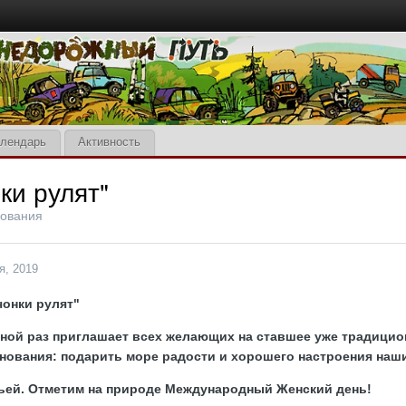
лендарь
Активность
ки рулят"
ования
я, 2019
чонки рулят"
дной раз приглашает всех желающих на ставшее уже традици
нования: подарить море радости и хорошего настроения наш
ьей. Отметим на природе Международный Женский день!