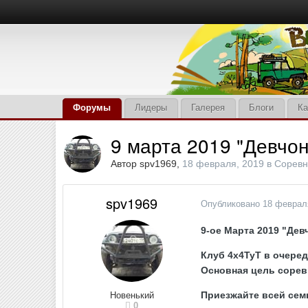
Форумы
Лидеры
Галерея
Блоги
Ка
9 марта 2019 "Девчон
Автор
spv1969
,
18 февраля, 2019
в
Соревн
spv1969
Опубликовано
18 феврал
9-ое Марта 2019 "Дев
Клуб 4х4ТуТ в очере
Основная цель сорев
Приезжайте всей сем
Новенький
0