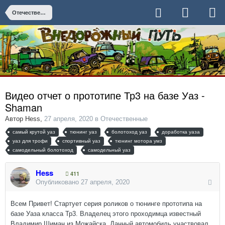
Отечественные
Видео отчет о прототипе Тр3 на базе Уаз -
Shaman
Автор
Hess
,
27 апреля, 2020
в
Отечественные
самый крутой уаз
тюнинг уаз
болотоход уаз
доработка уаза
уаз для трофи
спортивный уаз
тюнинг мотора умз
самодельный болотоход
самодельный уаз
Hess
411
Опубликовано
27 апреля, 2020
Всем Привет! Стартует серия роликов о тюнинге прототипа на
базе Уаза класса Тр3. Владелец этого проходимца известный
Владимир Шиман из Можайска. Данный автомобиль участвовал