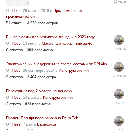
1
2
3
июля
От
Hess
,
29 марта, 2019
в
Предложения от
производителей
51
ответ
14 336
просмотров
Выбор смазки для редуктора лебедки в 2026 году
От
Hess
,
13 июля
в
Масло, антифриз, присадки...
13
0
ответов
383
просмотра
июля
Электрический внедорожник с тремя мостами от DPLabs
От
Hess
,
26 сентября, 2024
в
Конструкторский
20
9
ответов
2 464
просмотра
июня
Переходник под 2 мотора на лебедку
От
Hess
,
14 марта
в
Конструкторский
16
2
ответа
823
просмотра
мая
Продам Вал привода барабана Delta Tek
От
Hess
,
7 мая
в
Барахолка
7