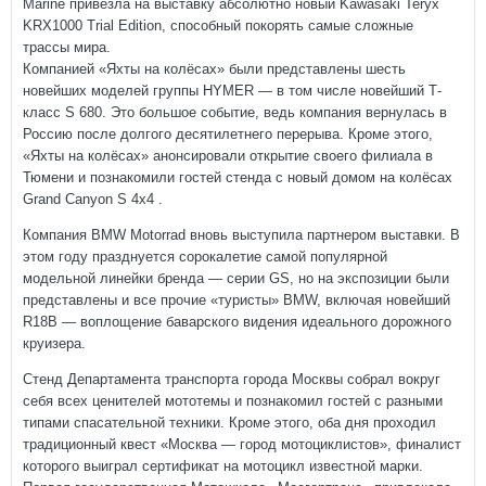
Marine привезла на выставку абсолютно новый Kawasaki Teryx
KRX1000 Trial Edition, способный покорять самые сложные
трассы мира.
Компанией «Яхты на колёсах» были представлены шесть
новейших моделей группы HYMER — в том числе новейший Т-
класс S 680. Это большое событие, ведь компания вернулась в
Россию после долгого десятилетнего перерыва. Кроме этого,
«Яхты на колёсах» анонсировали открытие своего филиала в
Тюмени и познакомили гостей стенда с новый домом на колёсах
Grand Canyon S 4х4 .
Компания BMW Motorrad вновь выступила партнером выставки. В
этом году празднуется сорокалетие самой популярной
модельной линейки бренда — серии GS, но на экспозиции были
представлены и все прочие «туристы» BMW, включая новейший
R18B — воплощение баварского видения идеального дорожного
круизера.
Стенд Департамента транспорта города Москвы собрал вокруг
себя всех ценителей мототемы и познакомил гостей с разными
типами спасательной техники. Кроме этого, оба дня проходил
традиционный квест «Москва — город мотоциклистов», финалист
которого выиграл сертификат на мотоцикл известной марки.