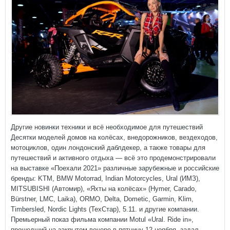
Другие новинки техники и всё необходимое для путешествий
Десятки моделей домов на колёсах, внедорожников, вездеходов,
мотоциклов, один лондонский даблдекер, а также товары для
путешествий и активного отдыха — всё это продемонстрировали
на выставке «Поехали 2021» различные зарубежные и российские
бренды: KTM, BMW Motorrad, Indian Motorcycles, Ural (ИМЗ),
MITSUBISHI (Автомир), «Яхты на колёсах» (Hymer, Carado,
Bürstner, LMC, Laika), ORMO, Delta, Dometic, Garmin, Klim,
Timbersled, Nordic Lights (ТехСтар), 5.11. и другие компании.
Премьерный показ фильма компании Motul «Ural. Ride in»,
прошедший на закрытом вечере в пятницу 12 ноября, задал