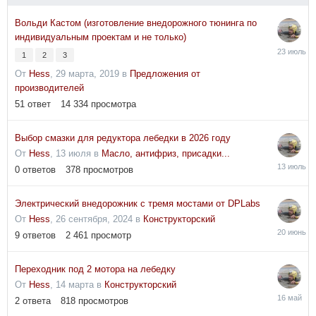
Вольди Кастом (изготовление внедорожного тюнинга по
индивидуальным проектам и не только)
23
1
2
3
июля
От
Hess
,
29 марта, 2019
в
Предложения от
производителей
51
ответ
14 334
просмотра
Выбор смазки для редуктора лебедки в 2026 году
От
Hess
,
13 июля
в
Масло, антифриз, присадки...
13
0
ответов
378
просмотров
июля
Электрический внедорожник с тремя мостами от DPLabs
От
Hess
,
26 сентября, 2024
в
Конструкторский
20
9
ответов
2 461
просмотр
июня
Переходник под 2 мотора на лебедку
От
Hess
,
14 марта
в
Конструкторский
16
2
ответа
818
просмотров
мая