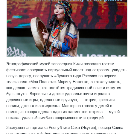
Этнографический музей-заповедник Кижи позволил гостям
фестиваля совершить виртуальный полет над островом, увидеть
новую дорогу, послушать «Лучшего гида России» по версии
телеканала «Моя Планета» Марину Ноженко, а также увидеть,
как делают лемех, как плетётся традиционный пояс и вяжутся
бусы-жгуты. Взрослые и дети с удовольствием играли в
деревянные игры, сделанные вручную, — тетрис, крестики-
нолики, дженга и антидженга. Мастер на глазах у детей с
помощью топора сделал один из элементов тетриса — музей
показал удачный симбиоз современности и традиций.
Заслуженная артистка Республики Саха (Якутия), певица Саина
познакомила гостей фестиваля со звучанием традиционных