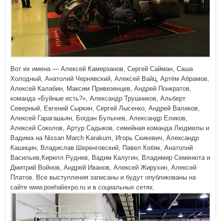
Вот их имена — Алексей Камерзанов, Сергей Сайман, Саша
Холодный, Анатолий Чернявский, Алексей Вайц, Артём Абрамов,
Алексей Калабин, Максим Привезенцев, Андрей Понкратов,
команда «Буйные есть?», Александр Трушников, Альберт
Северный, Евгений Сыркин, Сергей Лысенко, Андрей Валиков,
Алексей Гарагашьян, Богдан Булычев, Александр Еликов,
Алексей Соколов, Артур Садыков, семейная команда Людмилы и
Вадима на Nissan March Karakum, Игорь Скикевич, Александр
Кашицин, Владислав Шеренговский, Павел Кобяк, Анатолий
Васильев,Кирилл Руднев, Вадим Калугин, Владимир Семенюта и
Дмитрий Войнов, Андрей Иванов, Алексей Жирухин, Алексей
Платов. Все выступления записаны и будут опубликованы на
сайте www.poehaliexpo.ru и в социальных сетях.