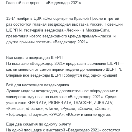
Главный вне дорог — «Вездеходер 2021»
13-14 ноября в ЦВК «Экспоцентр» на Красной Пресне в третий
раз состоится главная вездеходная выставка России. Новейший
ШЕРП N, тест-драйв вездехода «Лесник» в Москва-Сити,
презентация нового вездеходного бренда премиум-класса и
другие причины посетить «Вездеходер 2021».
Все модели вездеходов ШЕРП
На выставке «Вездеходер 2021» представят эволюцию ШЕРП —
как он менялся от самой первой модели до новейшего ШЕРП N.
Впервые все вездеходы ШЕРП соберутся под одной крышей!
Всё для настоящего вездеходчика
Лучшие модели вездеходов, дополнительное оборудование и
экипировка ждут вас на выставке «Вездеходер 2021». Среди
участников KHAN ATV, PIONER ATV, TRACKER, ZUBR ATV,
«Компас», «Лесник», «Литл», «Русак», «Секач», «Сокол»,
«Тофалар», «Триумф», «УРСА», «Юкон» и многие другие.
Ещё два события по одному билету
На одной площадке с выставкой «Вездеходер 2021» состоятся