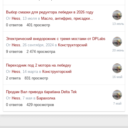
Выбор смазки для редуктора лебедки в 2026 году
От
Hess
,
13 июля
в
Масло, антифриз, присадки...
13
0
ответов
401
просмотр
июля
Электрический внедорожник с тремя мостами от DPLabs
От
Hess
,
26 сентября, 2024
в
Конструкторский
20
9
ответов
2 474
просмотра
июня
Переходник под 2 мотора на лебедку
От
Hess
,
14 марта
в
Конструкторский
16
2
ответа
831
просмотр
мая
Продам Вал привода барабана Delta Tek
От
Hess
,
7 мая
в
Барахолка
7
0
ответов
429
просмотров
мая