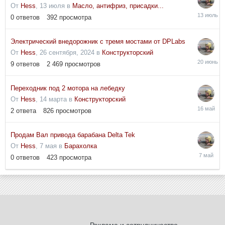
От
Hess
,
13 июля
в
Масло, антифриз, присадки...
13
0
ответов
392
просмотра
июля
Электрический внедорожник с тремя мостами от DPLabs
От
Hess
,
26 сентября, 2024
в
Конструкторский
20
9
ответов
2 469
просмотров
июня
Переходник под 2 мотора на лебедку
От
Hess
,
14 марта
в
Конструкторский
16
2
ответа
826
просмотров
мая
Продам Вал привода барабана Delta Tek
От
Hess
,
7 мая
в
Барахолка
7
0
ответов
423
просмотра
мая
Реклама и сотрудничество