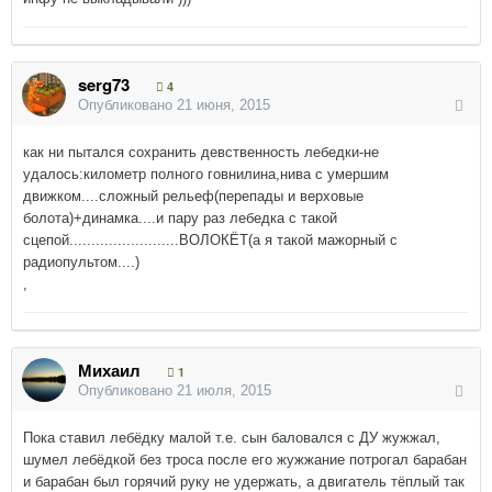
serg73
4
Опубликовано
21 июня, 2015
как ни пытался сохранить девственность лебедки-не
удалось:километр полного говнилина,нива с умершим
движком....сложный рельеф(перепады и верховые
болота)+динамка....и пару раз лебедка с такой
сцепой.........................ВОЛОКЁТ(а я такой мажорный с
радиопультом....)
,
Михаил
1
Опубликовано
21 июля, 2015
Пока ставил лебёдку малой т.е. сын баловался с ДУ жужжал,
шумел лебёдкой без троса после его жужжание потрогал барабан
и барабан был горячий руку не удержать, а двигатель тёплый так