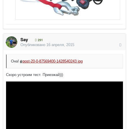
Say
291
Опубликовано
16 апреля, 2015
Она!
post-20-0-87569400-1428540243.jpg
Скоро устроим тест. Приезжай)))