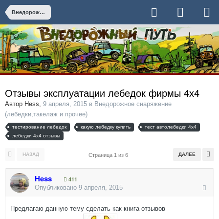
Внедорожное снаряжение (лебедки,такелаж и прочее)
Отзывы эксплуатации лебедок фирмы 4х4
Автор
Hess
,
9 апреля, 2015
в
Внедорожное снаряжение
(лебедки,такелаж и прочее)
тестирование лебедок
какую лебедку купить
тест автолебедки 4х4
лебедки 4х4 отзывы
НАЗАД
ДАЛЕЕ
Страница 1 из 6
Hess
411
Опубликовано
9 апреля, 2015
Предлагаю данную тему сделать как книга отзывов