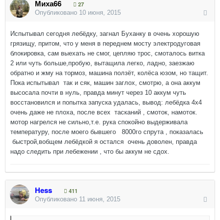
Миха66
27
Опубликовано
10 июня, 2015
Испытывал сегодня лебёдку, загнал Буханку в очень хорошую
грязищу, притом, что у меня в переднем мосту электродуговая
блокировка, сам выехать не смог, цепляю трос, смоталось витка
2 или чуть больше,пробую, вытащила легко, ладно, заезжаю
обратно и жму на тормоз, машина ползёт, колёса юзом, но тащит.
Пока испытывал так и сяк, машин заглох, смотрю, а она аккум
высосала почти в нуль, правда минут через 10 аккум чуть
восстановился и попытка запуска удалась, вывод: лебёдка 4х4
очень даже не плоха, после всех тасканий , смоток, намоток.
мотор нагрелся не сильно,т.е. рука спокойно выдерживала
температуру, после моего бывшего 8000го спрута , показалась
быстрой,вобщем лебёдкой я остался очень доволен, правда
надо следить при лебежении , что бы аккум не сдох.
Hess
411
Опубликовано
11 июня, 2015