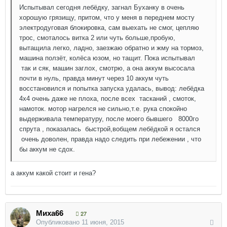
Испытывал сегодня лебёдку, загнал Буханку в очень
хорошую грязищу, притом, что у меня в переднем мосту
электродуговая блокировка, сам выехать не смог, цепляю
трос, смоталось витка 2 или чуть больше,пробую,
вытащила легко, ладно, заезжаю обратно и жму на тормоз,
машина ползёт, колёса юзом, но тащит. Пока испытывал
так и сяк, машин заглох, смотрю, а она аккум высосала
почти в нуль, правда минут через 10 аккум чуть
восстановился и попытка запуска удалась, вывод: лебёдка
4х4 очень даже не плоха, после всех тасканий , смоток,
намоток. мотор нагрелся не сильно,т.е. рука спокойно
выдерживала температуру, после моего бывшего 8000го
спрута , показалась быстрой,вобщем лебёдкой я остался
очень доволен, правда надо следить при лебежении , что
бы аккум не сдох.
а аккум какой стоит и гена?
Миха66
27
Опубликовано
11 июня, 2015