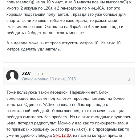
пользовался))) не за 10 минут, а за 3 минуты все бы высосало))) у
многих 2 аккума по 120а и 2 генератора по мин140А. вот это
хорошая подстанция получается... правда это уже больше для
спорта. Если хочешь чтобы меньше жрала, то разматывай
максимально трос. Оставляя на барабане 4-5 витков. Тогда и
лебедить ей будет легче - жрать меньше.
А в идеале можешь от троса откусить метров 10. Из этих 10
метров сделать удлинитель.
ZAV
1
Опубликовано
16 июня, 2015
Тоже пользуюсь такой лебедкой. Нареканий нет. Блок
соленоидов поставил под капотом, провода поменял на более
толстые. Один раз УАЗик ночевал по бампер в воде с
размотанной лебедкой. Утром завелся, трактор меня вытащил,
лебедка смоталась без проблем. Но на этих выходных случилась
беда, потерял радиопульт. Можно у вас как то приобрести его, а
то привык (к хорошему быстро привыкают), и с проводным как то
уже не удобно. Лебедка
SNC12.0X
из партии которая пришла