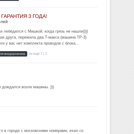
+ ГАРАНТИЯ 3 ГОДА!
елей
и лебёдился с Мишкой, когда грязь не нашли))))
азе друга, пережила два Т-макса (машина ТР-3)
ти у вас нет комплекта проводов с блока...
(и ещё 7 )
для внедорожника
е дождался возле машины. )))
го в городе с московскими номерами, ехал со