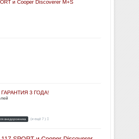
PORT и Cooper Discoverer M+S
+ ГАРАНТИЯ 3 ГОДА!
елей
(и ещё 7 )
для внедорожника
-117 SPORT и Cooper Discoverer