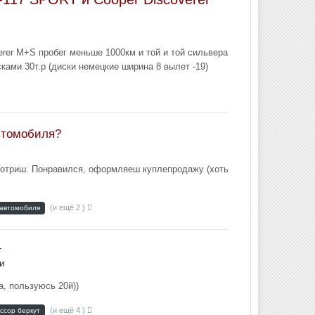
erer M+S пробег меньше 1000км и той и той сильвера
сками 30т.р (диски немецкие ширина 8 вылет -19)
втомобиля?
смотриш. Понравился, оформляеш куплепродажу (хоть
(и ещё 2 )
 автомобиля
т
и
а, пользуюсь 20й))
(и ещё 4 )
ссор беркут