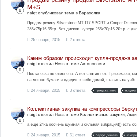
M+S
naigt опубликовал тема в
Барахолка
Продам резину Silverstone MT-117 SPORT и Cooper Discov
285х75р16 35тр. Без дисков. купера 265х70р15 20т.р. с ди
25 января, 2015
2 ответа
Каким образом происходит купля-продажа а
naigt ответил Hess в теме
Автоновости
Постановка не отменена. А вот снятия нет. Приезжаеш, 
на лестке бумаги и едидиш к себе домой, ставить на учёт.
24 января, 2015
3 ответа
продажа авто
покупка
Коллективная закупка на компрессоры Берку
naigt ответил Hess в теме
Коллективные закупки, Акци
а ещё 24ка ооочень шумная и сильная вибрация))) есть об
24 января, 2015
61 ответ
беркут дешево
компре