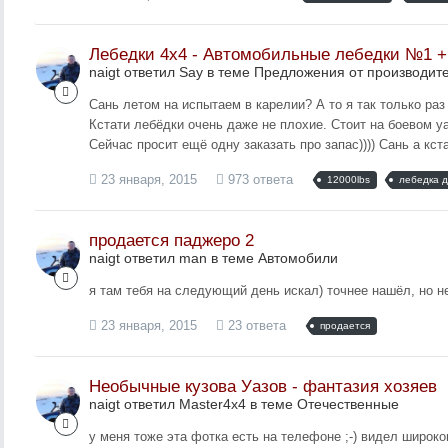
Лебедки 4х4 - Автомобильные лебедки №1 
naigt ответил Say в теме
Предложения от производит
Сань летом на испытаем в карелии? А то я так только раз 
Кстати лебёдки очень даже не плохие. Стоит на боевом у
Сейчас просит ещё одну заказать про запас)))) Сань а кста
23 января, 2015
973 ответа
12000lbs
лебедка 
продается паджеро 2
naigt ответил man в теме
Автомобили
я там тебя на следующий день искал) точнее нашёл, но н
23 января, 2015
23 ответа
продается
Необычные кузова Уазов - фантазия хозяев
naigt ответил Master4x4 в теме
Отечественные
у меня тоже эта фотка есть на телефоне ;-) видел широко