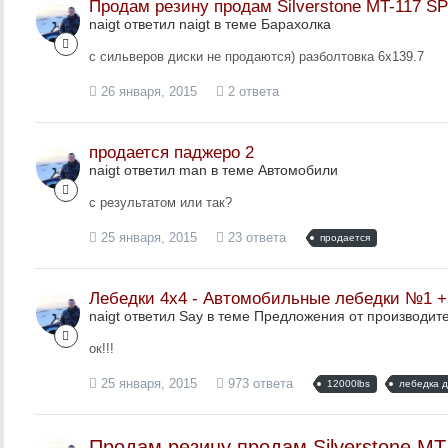
Продам резину продам Silverstone MT-117 S
naigt ответил naigt в теме
Барахолка
с сильверов диски не продаются) разболтовка 6x139.7
26 января, 2015
2 ответа
продается паджеро 2
naigt ответил man в теме
Автомобили
с результатом или так?
25 января, 2015
23 ответа
продается
Лебедки 4х4 - Автомобильные лебедки №1 
naigt ответил Say в теме
Предложения от производит
ок!!!
25 января, 2015
973 ответа
12000lbs
лебедка 
Продам резину продам Silverstone MT