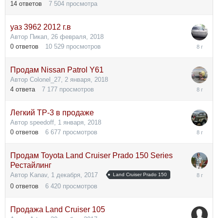
14
ответов
7 504
просмотра
2018
уаз 3962 2012 г.в
Автор
Пикап
,
26 февраля, 2018
26
0
ответов
10 529
просмотров
февраля
2018
Продам Nissan Patrol Y61
Автор
Colonel_27
,
2 января, 2018
7
4
ответа
7 177
просмотров
января,
2018
Легкий ТР-3 в продаже
Автор
speedoff
,
1 января, 2018
1
0
ответов
6 677
просмотров
января,
2018
Продам Toyota Land Cruiser Prado 150 Series
Рестайлинг
1
Автор
Kanav
,
1 декабря, 2017
Land Cruiser Prado 150
декабря,
0
ответов
6 420
просмотров
2017
Продажа Land Cruiser 105