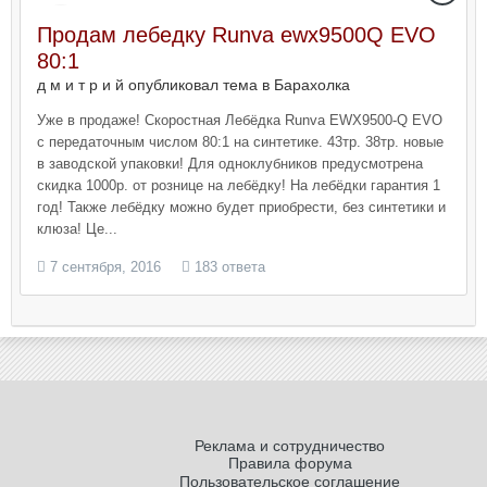
Продам лебедку Runva ewx9500Q EVO
80:1
д м и т р и й опубликовал тема в
Барахолка
Уже в продаже! Скоростная Лебёдка Runva EWX9500-Q EVO
с передаточным числом 80:1 на синтетике. 43тр. 38тр. новые
в заводской упаковки! Для одноклубников предусмотрена
скидка 1000р. от рознице на лебёдку! На лебёдки гарантия 1
год! Также лебёдку можно будет приобрести, без синтетики и
клюза! Це...
7 сентября, 2016
183 ответа
Реклама и сотрудничество
Правила форума
Пользовательское соглашение