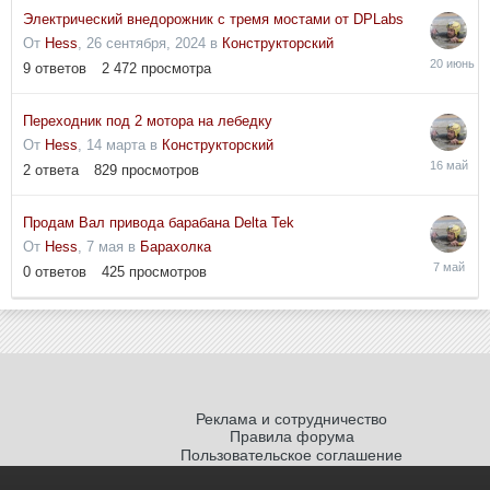
Электрический внедорожник с тремя мостами от DPLabs
От
Hess
,
26 сентября, 2024
в
Конструкторский
20
9
ответов
2 472
просмотра
июня
Переходник под 2 мотора на лебедку
От
Hess
,
14 марта
в
Конструкторский
16
2
ответа
829
просмотров
мая
Продам Вал привода барабана Delta Tek
От
Hess
,
7 мая
в
Барахолка
7
0
ответов
425
просмотров
мая
Реклама и сотрудничество
Правила форума
Пользовательское соглашение
Политика обработки персональных
данных