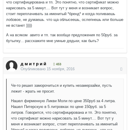
что сертифицирована и тп. Это понятно, что сертификат можно
нарисовать за 5 минут.... Вот тут у меня и возникает вопрос,
стоит переплачивать за именитый *бренд* и когда поливаешь
лобовое, не думаешь. что ща облысеешь, ослепнешь или больше
не встанет )))))
А на всяком авито и тп. так вообще предложения по 50руб. за
бутылку... расскажите мне умные дядьки, как быть?
д м и т р и й
453
Опубликовано
15 ноября, 2016
Че-то решил заморочиться и купить незамерзайки, пусть
лежит - жрать не просит.
Нашел фирменную Ликви Моли по цене 350руб за 4 литра.
Нашел Питерскую в 5 литровках по цене 150руб. за 5
литров. Говорится, что сертифицирована и тп. Это понятно,
что сертификат можно нарисовать за 5 минут.... Вот тут у
меня и возникает вопрос, стоит переплачивать за именитый
*бренд* и когда поливаешь лобовое, не думаешь. что ща