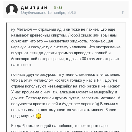
д м и т р и й
453
Опубликовано
15 ноября, 2016
ну Метанол — страшный яд и он тоже не пахнет. Его еще
называют древесным спиртом. Любой химик или врач нам
объяснит, что это — бесцветная жидкость, поражающая
нервную и сосудистую систему человека. Что употребление
внутрь от пяти до десяти граммов приведет к полной и
безвозвратной потере зрения, а доза в 30 граммов отправит
на тот свет.
почитав другие ресурсы, то у меня сложилось впечатление.
Что за этим метанолом носятся только у нас в РФ. Другие
страны используют незамерзайку на этой жиже и не чихают.
У нас проблема с ним, т.к. алкашня бухает незамерзайку и
дохнет. Поэтому пошли другим путем, запретить метанол. А
получается просто не пей и будет все хорошо.))) В химии я
не очень селен, поэтому хочется услышать мнение более
продвинутых
Когда брызгаем водой на лобовое, то некоторые пары
попадают к нам в салон, так вот вопрос еще, сколько нужно