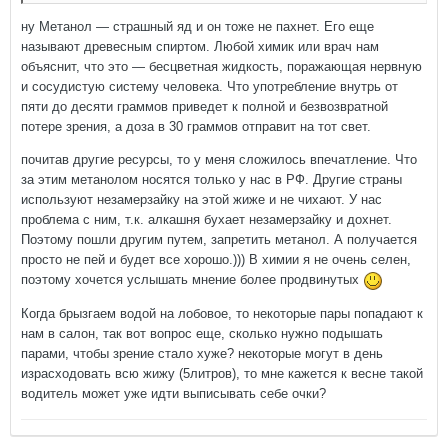
ну Метанол — страшный яд и он тоже не пахнет. Его еще
называют древесным спиртом. Любой химик или врач нам
объяснит, что это — бесцветная жидкость, поражающая нервную
и сосудистую систему человека. Что употребление внутрь от
пяти до десяти граммов приведет к полной и безвозвратной
потере зрения, а доза в 30 граммов отправит на тот свет.
почитав другие ресурсы, то у меня сложилось впечатление. Что
за этим метанолом носятся только у нас в РФ. Другие страны
используют незамерзайку на этой жиже и не чихают. У нас
проблема с ним, т.к. алкашня бухает незамерзайку и дохнет.
Поэтому пошли другим путем, запретить метанол. А получается
просто не пей и будет все хорошо.))) В химии я не очень селен,
поэтому хочется услышать мнение более продвинутых
Когда брызгаем водой на лобовое, то некоторые пары попадают к
нам в салон, так вот вопрос еще, сколько нужно подышать
парами, чтобы зрение стало хуже? некоторые могут в день
израсходовать всю жижу (5литров), то мне кажется к весне такой
водитель может уже идти выписывать себе очки?