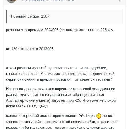
Розовый ice tiger 130?
розовая это премиум 2024005 (ее номер) идет она по 225руб.
по 130 это вот эта 2012005
а чем розовая лучше ? ну понятно что заливать удобнее,
канистра красивая. А сама жижа кроме цвета , в дешманской
серии она синяя, в премиум розовая... отличается тестами?
Нашел на дровах отчет как парень пихал в свой холодильник
разные жижы, в итоге из дешманских образцов остался
АйсТайгер (синего цвета) загустел при -25. Что тоже неплохой
показатель за эту цену!
нашел интересный аналог премиального АйсТигра
но вот
засада не могу найти артикулы этой незамерзайки, а так и цвет
розовый и банка такая же, только наклейка с фирмой другая.