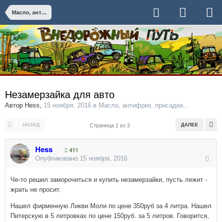
Масло, антифриз, присадки...
Незамерзайка для авто
Автор
Hess
,
15 ноября, 2016
в
Масло, антифриз, присадки...
НАЗАД
ДАЛЕЕ
Страница 1 из 3
Hess
411
Опубликовано
15 ноября, 2016
Че-то решил заморочиться и купить незамерзайки, пусть лежит -
жрать не просит.
Нашел фирменную Ликви Моли по цене 350руб за 4 литра. Нашел
Питерскую в 5 литровках по цене 150руб. за 5 литров. Говорится,