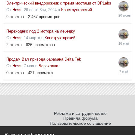
Электрический внедорожник с тремя мостами от DPLabs
От
Hess
,
26 сентября, 2024
в
Конструкторский
20
9
ответов
2 467
просмотров
июня
Переходник под 2 мотора на лебедку
От
Hess
,
14 марта
в
Конструкторский
16
2
ответа
826
просмотров
мая
Продам Вал привода барабана Delta Tek
От
Hess
,
7 мая
в
Барахолка
7
0
ответов
421
просмотр
мая
Реклама и сотрудничество
Правила форума
Пользовательское соглашение
Политика обработки персональных
данных
Важная информация