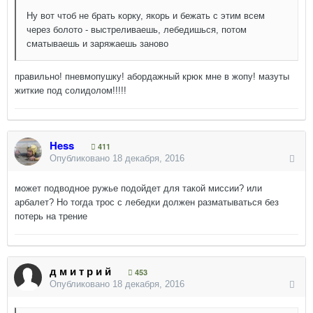
Ну вот чтоб не брать корку, якорь и бежать с этим всем
через болото - выстреливаешь, лебедишься, потом
сматываешь и заряжаешь заново
правильно! пневмопушку! абордажный крюк мне в жопу! мазуты
житкие под солидолом!!!!!
Hess
411
Опубликовано
18 декабря, 2016
может подводное ружье подойдет для такой миссии? или
арбалет? Но тогда трос с лебедки должен разматываться без
потерь на трение
д м и т р и й
453
Опубликовано
18 декабря, 2016