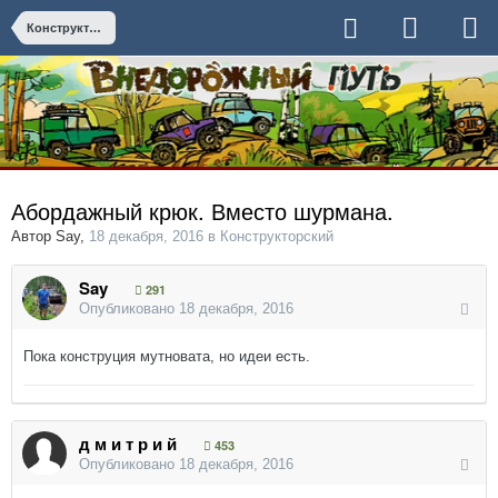
Конструкторский
Абордажный крюк. Вместо шурмана.
Автор
Say
,
18 декабря, 2016
в
Конструкторский
Say
291
Опубликовано
18 декабря, 2016
Пока конструция мутновата, но идеи есть.
д м и т р и й
453
Опубликовано
18 декабря, 2016