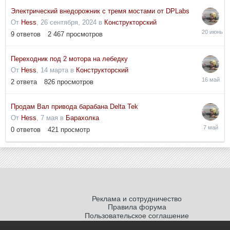
Электрический внедорожник с тремя мостами от DPLabs
От
Hess
,
26 сентября, 2024
в
Конструкторский
20
9
ответов
2 467
просмотров
июня
Переходник под 2 мотора на лебедку
От
Hess
,
14 марта
в
Конструкторский
16
2
ответа
826
просмотров
мая
Продам Вал привода барабана Delta Tek
От
Hess
,
7 мая
в
Барахолка
7
0
ответов
421
просмотр
мая
Реклама и сотрудничество
Правила форума
Пользовательское соглашение
Политика обработки персональных