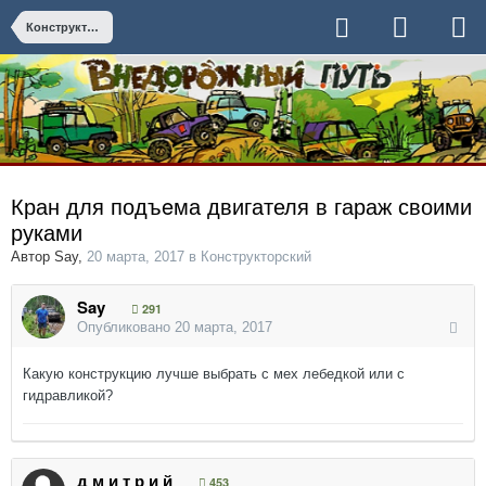
Конструкторский
Кран для подъeма двигателя в гараж своими
руками
Автор
Say
,
20 марта, 2017
в
Конструкторский
Say
291
Опубликовано
20 марта, 2017
Какую конструкцию лучше выбрать с мех лебедкой или с
гидравликой?
д м и т р и й
453