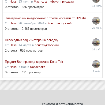
От
Hess
,
13 июля
в
Масло, антифриз, присадки...
13
0
ответов
386
просмотров
июля
Электрический внедорожник с тремя мостами от DPLabs
От
Hess
,
26 сентября, 2024
в
Конструкторский
20
9
ответов
2 467
просмотров
июня
Переходник под 2 мотора на лебедку
От
Hess
,
14 марта
в
Конструкторский
16
2
ответа
826
просмотров
мая
Продам Вал привода барабана Delta Tek
От
Hess
,
7 мая
в
Барахолка
7
0
ответов
421
просмотр
мая
Реклама и сотрудничество