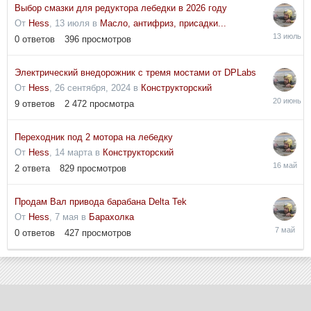
Выбор смазки для редуктора лебедки в 2026 году
От
Hess
,
13 июля
в
Масло, антифриз, присадки...
13
0
ответов
396
просмотров
июля
Электрический внедорожник с тремя мостами от DPLabs
От
Hess
,
26 сентября, 2024
в
Конструкторский
20
9
ответов
2 472
просмотра
июня
Переходник под 2 мотора на лебедку
От
Hess
,
14 марта
в
Конструкторский
16
2
ответа
829
просмотров
мая
Продам Вал привода барабана Delta Tek
От
Hess
,
7 мая
в
Барахолка
7
0
ответов
427
просмотров
мая