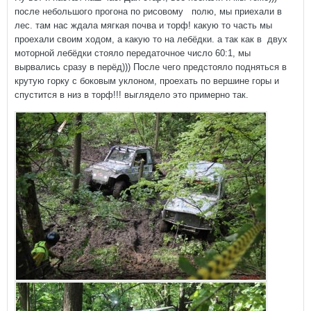
после небольшого прогона по рисовому полю, мы приехали в
лес. там нас ждала мягкая почва и торф! какую то часть мы
проехали своим ходом, а какую то на лебёдки. а так как в двух
моторной лебёдки стояло передаточное число 60:1, мы
вырвались сразу в перёд))) После чего предстояло подняться в
крутую горку с боковым уклоном, проехать по вершине горы и
спустится в низ в торф!!! выглядело это примерно так.