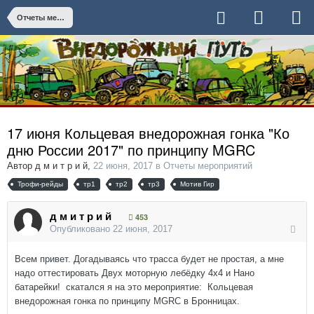
Отчеты мероприятий
17 июня Кольцевая внедорожная гонка "Ко
дню России 2017" по принципу MGRC
Автор
д м и т р и й
,
22 июня, 2017
в
Отчеты мероприятий
Трофи-рейды
тр1
тр2
тр3
Мотив Гир
д м и т р и й
453
Опубликовано
22 июня, 2017
Всем привет. Догадываясь что трасса будет не простая, а мне
надо оттестировать Двух моторную лебёдку 4х4 и Нано
батарейки! скатался я на это мероприятие: Кольцевая
внедорожная гонка по принципу MGRC в Бронницах.