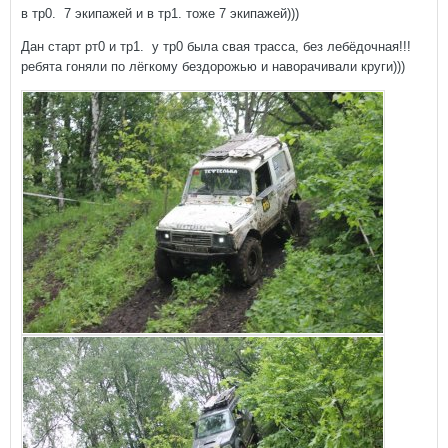
в тр0. 7 экипажей и в тр1. тоже 7 экипажей)))
Дан старт рт0 и тр1. у тр0 была свая трасса, без лебёдочная!!!
ребята гоняли по лёгкому бездорожью и наворачивали круги)))