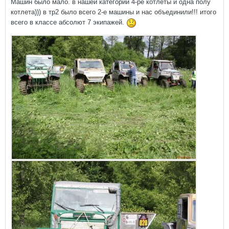
Машин было мало. в нашей категории 4-ре котлеты и одна полу
котлета))) в тр2 было всего 2-е машины и нас объединили!!! итого
всего в классе абсолют 7 экипажей.