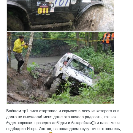
Вобщем тр1 лихо стартовал и скрылся в лесу из которого они
долго не выезжали! меня даже это начало радовать, так как
будет хорошая проверка лебёдки и батарейкам))) и плюс меня
подбодрил Игорь Изотов, на последнем кругу. типо готовьтесь,