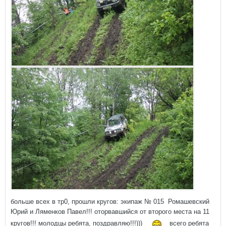
больше всех в тр0, прошли кругов: экипаж № 015 Ромашевский
Юрий и Ляменков Павел!!! оторвавшийся от второго места на 11
кругов!!! молодцы ребята, поздравляю!!!)))
всего ребята