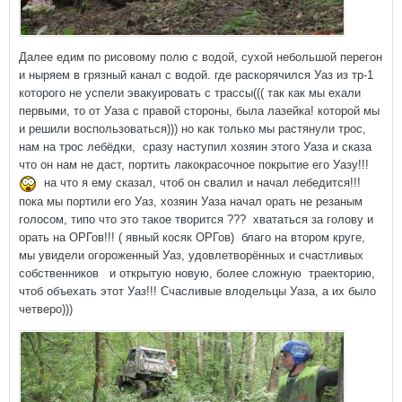
Далее едим по рисовому полю с водой, сухой небольшой перегон
и ныряем в грязный канал с водой. где раскорячился Уаз из тр-1
которого не успели эвакуировать с трассы((( так как мы ехали
первыми, то от Уаза с правой стороны, была лазейка! которой мы
и решили воспользоваться))) но как только мы растянули трос,
нам на трос лебёдки, сразу наступил хозяин этого Уаза и сказа
что он нам не даст, портить лакокрасочное покрытие его Уазу!!!
на что я ему сказал, чтоб он свалил и начал лебедится!!!
пока мы портили его Уаз, хозяин Уаза начал орать не резаным
голосом, типо что это такое творится ??? хвататься за голову и
орать на ОРГов!!! ( явный косяк ОРГов) благо на втором круге,
мы увидели огороженный Уаз, удовлетворённых и счастливых
собственников и открытую новую, более сложную траекторию,
чтоб объехать этот Уаз!!! Счасливые влодельцы Уаза, а их было
четверо)))