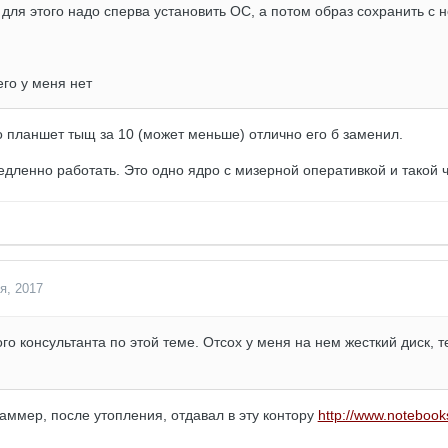
 для этого надо сперва установить ОС, а потом образ сохранить с н
его у меня нет
о планшет тыщ за 10 (может меньше) отлично его б заменил.
едленно работать. Это одно ядро с мизерной оперативкой и такой ч
я, 2017
го консультанта по этой теме. Отсох у меня на нем жесткий диск, 
аммер, после утопления, отдавал в эту контору
http://www.notebook