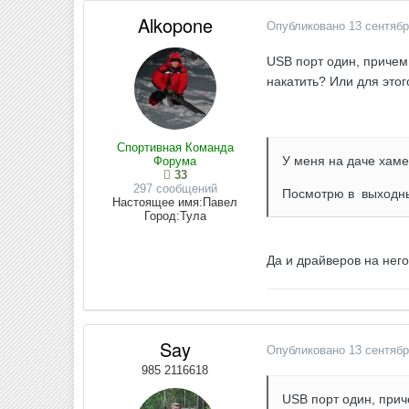
Alkopone
Опубликовано
13 сентябр
USB порт один, причем 
накатить? Или для этог
Спортивная Команда
У меня на даче хаме
Форума
33
297 сообщений
Посмотрю в выходны
Настоящее имя:
Павел
Город:
Тула
Да и драйверов на него
Say
Опубликовано
13 сентябр
985 2116618
USB порт один, прич