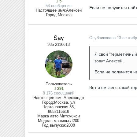
5
54 сообщения
Если не получится най
Настоящее имя:
Алексей
Город:
Москва
Say
Опубликовано
13 сентябр
985 2116618
Я свой "герметичный
зовут Алексей.
Если не получится 
Пользователь
Вот и смысл с такой г
291
8 176 сообщений
Настоящее имя:
Александр
Город:
Москва, ул
Чертановская 33,
9852116618
Марка авто:
Митсубиси
Модель машины:
Л200
Год выпуска:
2008