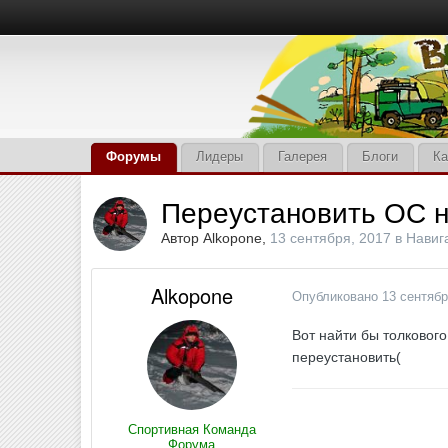
Форумы
Лидеры
Галерея
Блоги
Ка
Переустановить ОС 
Автор
Alkopone
,
13 сентября, 2017
в
Навиг
Alkopone
Опубликовано
13 сентябр
Вот найти бы толкового
переустановить(
Спортивная Команда
Форума