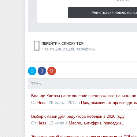
Регистрация нового поль
ПЕРЕЙТИ К СПИСКУ ТЕМ
Навигация, рации, телефоны
ТЕМЫ
Вольди Кастом (изготовление внедорожного тюнинга по
От
Hess
,
29 марта, 2019
в
Предложения от производите
Выбор смазки для редуктора лебедки в 2026 году
От
Hess
,
13 июля
в
Масло, антифриз, присадки...
Электрический внедорожник с тремя мостами от DPLab