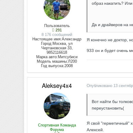
образ накатить? Или
Да и драйверов на н
Пользователь
291
8 176 сообщений
Настоящее имя:
Александр
Я конечно не доктор, н
Город:
Москва, ул
Чертановская 33,
933 он и будет очень м
9852116618
Марка авто:
Митсубиси
Модель машины:
Л200
Год выпуска:
2008
Aleksey4x4
Опубликовано
13 сентябр
Вот найти бы толково
переустановить(
Я свой "герметичный" х
Спортивная Команда
Форума
Алексей.