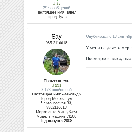
33
297 сообщений
Настоящее имя:
Павел
Город:
Тула
Say
Опубликовано
13 сентябр
985 2116618
У меня на даче хамер с
Посмотрю в выходные 
Пользователь
291
8 176 сообщений
Настоящее имя:
Александр
Город:
Москва, ул
Чертановская 33,
9852116618
Марка авто:
Митсубиси
Модель машины:
Л200
Год выпуска:
2008