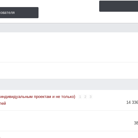
зователя
 индивидуальным проектам и не только)
1
2
3
14 33
лей
3
s