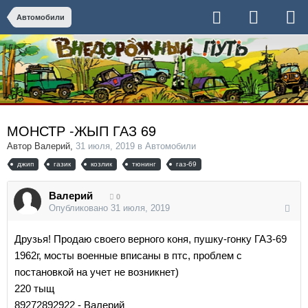
Автомобили
МОНСТР -ЖЫП ГАЗ 69
Автор
Валерий
,
31 июля, 2019
в
Автомобили
джип
газик
козлик
тюнинг
газ-69
Валерий
0
Опубликовано
31 июля, 2019
Друзья! Продаю своего верного коня, пушку-гонку ГАЗ-69
1962г, мосты военные вписаны в птс, проблем с
постановкой на учет не возникнет)
220 тыщ
89272892922 - Валерий