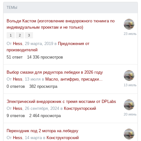
ТЕМЫ
Вольди Кастом (изготовление внедорожного тюнинга по
индивидуальным проектам и не только)
23
1
2
3
июля
От
Hess
,
29 марта, 2019
в
Предложения от
производителей
51
ответ
14 336
просмотров
Выбор смазки для редуктора лебедки в 2026 году
От
Hess
,
13 июля
в
Масло, антифриз, присадки...
13
0
ответов
382
просмотра
июля
Электрический внедорожник с тремя мостами от DPLabs
От
Hess
,
26 сентября, 2024
в
Конструкторский
20
9
ответов
2 464
просмотра
июня
Переходник под 2 мотора на лебедку
От
Hess
,
14 марта
в
Конструкторский