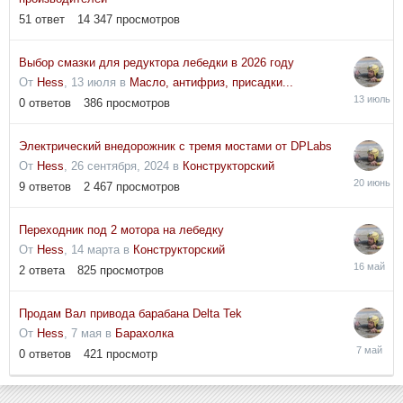
51
ответ
14 347
просмотров
Выбор смазки для редуктора лебедки в 2026 году
От
Hess
,
13 июля
в
Масло, антифриз, присадки...
13
0
ответов
386
просмотров
июля
Электрический внедорожник с тремя мостами от DPLabs
От
Hess
,
26 сентября, 2024
в
Конструкторский
20
9
ответов
2 467
просмотров
июня
Переходник под 2 мотора на лебедку
От
Hess
,
14 марта
в
Конструкторский
16
2
ответа
825
просмотров
мая
Продам Вал привода барабана Delta Tek
От
Hess
,
7 мая
в
Барахолка
7
0
ответов
421
просмотр
мая