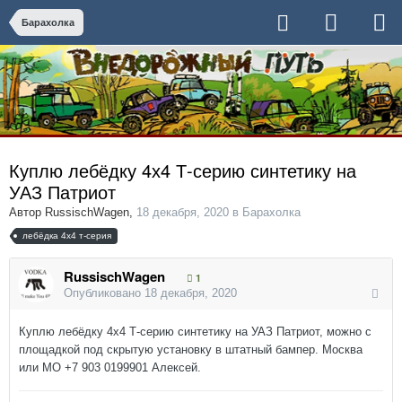
Барахолка
Куплю лебёдку 4х4 Т-серию синтетику на
УАЗ Патриот
Автор
RussischWagen
,
18 декабря, 2020
в
Барахолка
лебёдка 4х4 т-серия
RussischWagen
1
Опубликовано
18 декабря, 2020
Куплю лебёдку 4х4 Т-серию синтетику на УАЗ Патриот, можно с
площадкой под скрытую установку в штатный бампер. Москва
или МО +7 903 0199901 Алексей.