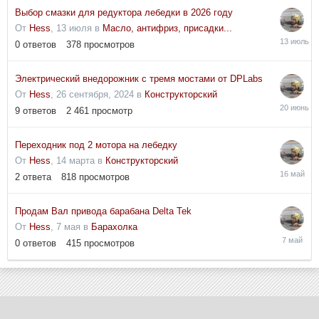
Выбор смазки для редуктора лебедки в 2026 году
От
Hess
,
13 июля
в
Масло, антифриз, присадки...
13
0
ответов
378
просмотров
июля
Электрический внедорожник с тремя мостами от DPLabs
От
Hess
,
26 сентября, 2024
в
Конструкторский
20
9
ответов
2 461
просмотр
июня
Переходник под 2 мотора на лебедку
От
Hess
,
14 марта
в
Конструкторский
16
2
ответа
818
просмотров
мая
Продам Вал привода барабана Delta Tek
От
Hess
,
7 мая
в
Барахолка
7
0
ответов
415
просмотров
мая