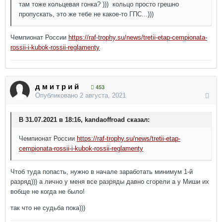
там тоже кольцевая гонка? ))) кольцо просто грешно
пропускать, это же тебе не какое-то ГПС...)))
Чемпионат России
https://raf-trophy.su/news/tretii-etap-cempionata-
rossii-i-kubok-rossii-reglamenty
д м и т р и й
453
Опубликовано
2 августа, 2021
В 31.07.2021 в 18:16, kandaoffroad сказал:
Чемпионат России
https://raf-trophy.su/news/tretii-etap-
cempionata-rossii-i-kubok-rossii-reglamenty
Чтоб туда попасть, нужно в начале заработать минимум 1-й
разряд))) а лично у меня все разряды давно сгорели а у Миши их
вобще не когда не было!
так что не судьба пока)))