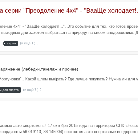
а серии "Преодоление 4х4" - "ВааЩе холодает!..
ление 4х4" - "ВааЩе холодает!...". Это событие для тех, кто готов про
выходные дни захотел выбраться на природу на своем внедорожнике. Для
(и ещё 1 )
серия
аряжение (лебедки,такелаж и прочее)
"Моргуновки".. Какой шлем выбрать? Где лучше покупать? Нужна ли для 
(и ещё 7 )
 для спорта
аемые авто-спортсмены! 17 октября 2015 года на территории СПК «Новое
координаты 56.019113, 38.145904) состоятся авто-спортивные внедорож