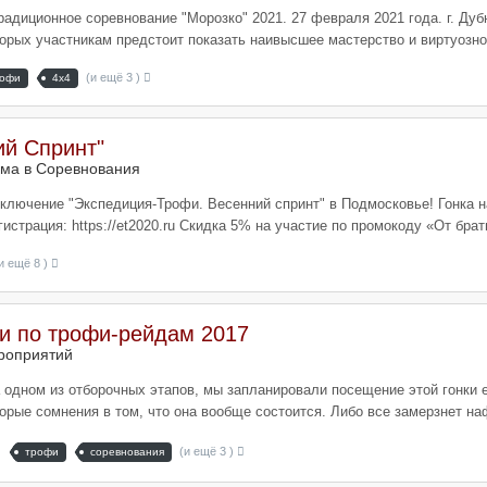
адиционное соревнование "Морозко" 2021. 27 февраля 2021 года. г. Дубн
орых участникам предстоит показать наивысшее мастерство и виртуознос
(и ещё 3 )
рофи
4х4
ий Спринт"
ема в
Соревнования
иключение "Экспедиция-Трофи. Весенний спринт" в Подмосковье! Гонка 
истрация: https://et2020.ru Скидка 5% на участие по промокоду «От брат
и ещё 8 )
и по трофи-рейдам 2017
роприятий
 одном из отборочных этапов, мы запланировали посещение этой гонки е
рые сомнения в том, что она вообще состоится. Либо все замерзнет наф
(и ещё 3 )
трофи
соревнования