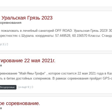
 Уральская Грязь 2023
оревнования
 пожаловать в лечебный санаторий OFF ROAD: Уральская Грязь 2023! 30 
рестностях с.Шурала. координаты: 57.449528, 60.156570 Классы: Стандар
ё 3 )
рование 22 мая 2021г.
я
ревнование "Май-Ямы-Трофи" , которое состоится 22 мая 2021 года в Ка
ь в битве достойных соперников. В рамках соревнования пройдет GPS-ор
(и ещё 9 )
бездорожье
ое соревнование.
я