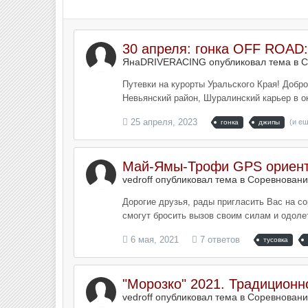
30 апреля: гонка OFF ROAD:
ЯнаDRIVERACING опубликовал тема в
С
Путевки на курорты Уральского Края! Добро
Невьянский район, Шуралинский карьер в ок
25 апреля, 2023
(и ещ
гонка
джипы
Май-Ямы-Трофи GPS ориенти
vedroff опубликовал тема в
Соревновани
Дорогие друзья, рады пригласить Вас на со
смогут бросить вызов своим силам и одолет
6 мая, 2021
7 ответов
тусовка
"Морозко" 2021. Традиционн
vedroff опубликовал тема в
Соревновани