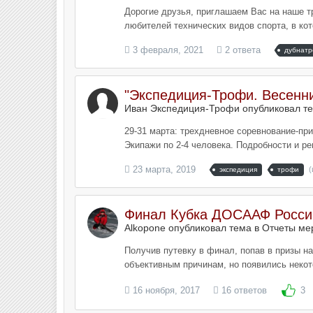
Дорогие друзья, приглашаем Вас на наше тр
любителей технических видов спорта, в кот
3 февраля, 2021
2 ответа
дубнат
"Экспедиция-Трофи. Весенн
Иван Экспедиция-Трофи опубликовал т
29-31 марта: трехдневное соревнование-пр
Экипажи по 2-4 человека. Подробности и рег
23 марта, 2019
(
экспедиция
трофи
Финал Кубка ДОСААФ Росси
Alkopone опубликовал тема в
Отчеты ме
Получив путевку в финал, попав в призы на
объективным причинам, но появились некото
16 ноября, 2017
16 ответов
3