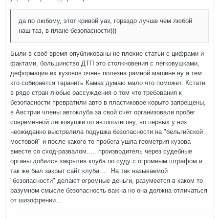
да по любому, этот кривой уаз, гораздо лучше чем любой
наш таз, в плане безопасности)))
Были в своё время опубликованы не плохие статьи с цифрами и
фактами, большинство ДТП это столкновения с легковушками,
деформация их кузовов очень полезна рамной машине ну а тем
кто собирается таранить Камаз думаю мало что поможет. Кстати
в ряде стран любые рассуждения о том что требования к
безопасности превратили авто в пластиковое корыто запрещены,
в Австрии члены автоклуба за свой счёт организовали пробег
современной легковушки по автополигону, во первых у них
неожиданно выстрелила подушка безопасности на "бельгийской
мостовой" и после какого то пробега ушла геометрия кузова
вместе со сход-развалом..... производитель через судебные
органы добился закрытия клуба по суду с огромным штрафом и
так же был закрыт сайт клуба.... На так называемой
"безопасности" делают огромные деньги, разумеется в каком то
разумном смысле безопасность важна но она должна отличаться
от шизофрении...