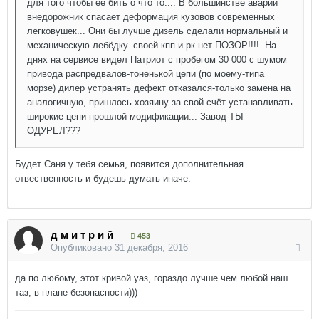
для того чтобы её бить о что то.... В большинстве аварий
внедорожник спасает деформация кузовов современных
легковушек... Они бы лучше дизель сделали нормальный и
механическую лебёдку. своей кпп и рк нет-ПОЗОР!!!! На
днях на сервисе видел Патриот с пробегом 30 000 с шумом
привода распредвалов-тоненькой цепи (по моему-типа
морзе) дилер устранять дефект отказался-только замена на
аналогичную, пришлось хозяину за свой счёт устанавливать
широкие цепи прошлой модификации... Завод-ТЫ
ОДУРЕЛ???
Будет Саня у тебя семья, появится дополнительная
отвественность и будешь думать иначе.
д м и т р и й
453
Опубликовано
31 декабря, 2016
да по любому, этот кривой уаз, гораздо лучше чем любой наш
таз, в плане безопасности)))