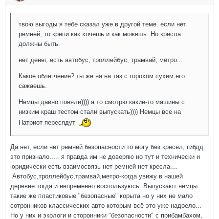
твою выгоды я тебе сказал уже в другой теме. если нет
ремней, то крепи как хочешь и как можешь. Но кресла
должны быть.
нет денег, есть автобус, троллейбус, трамвай, метро...
Какое облегчение? ты же на на таз с горохом сухим его
сажаешь.
Немцы давно поняли)))) а то смотрю какие-то машины с
низким краш тестом стали выпускать)))) Немцы все на
Патриот пересядут
Да нет, если нет ремней безопасности то могу без кресел, гибдд
это признало..... я правда им не доверяю но тут и технически и
юридически есть взаимосвязь-нет ремней нет кресла....
Автобус,троллейбус,трамвай,метро-когда увижу в нашей
деревне тогда и непременно воспользуюсь. Выпускают немцы
такие же пластиковые "безопасные" корыта но у них не мало
сотронников классических авто которым всё это уже надоело...
Но у них и экологи и сторонники "безопасности" с прибамбахом,