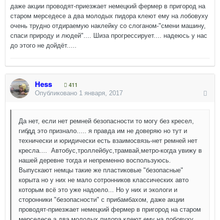
даже акции проводят-приезжает немецкий фермер в пригород на
старом мерседесе а два молодых пидора клеют ему на лобовуху
очень трудно отдираемую наклейку со слоганом-"смени машину,
спаси природу и людей".... Шиза прогрессирует.... надеюсь у нас
до этого не дойдёт.....
Hess
411
Опубликовано
1 января, 2017
Да нет, если нет ремней безопасности то могу без кресел,
гибдд это признало..... я правда им не доверяю но тут и
технически и юридически есть взаимосвязь-нет ремней нет
кресла.... Автобус,троллейбус,трамвай,метро-когда увижу в
нашей деревне тогда и непременно воспользуюсь.
Выпускают немцы такие же пластиковые "безопасные"
корыта но у них не мало сотронников классических авто
которым всё это уже надоело... Но у них и экологи и
сторонники "безопасности" с прибамбахом, даже акции
проводят-приезжает немецкий фермер в пригород на старом
мерседесе а два молодых пидора клеют ему на лобовуху