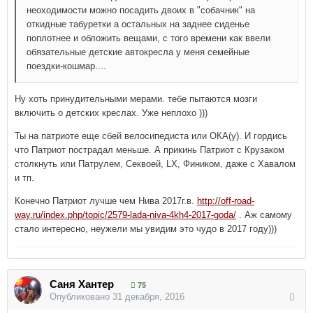
неоходимости можно посадить двоих в "собачник" на
откидные табуретки а остальных на заднее сиденье
поплотнее и обложить вещами, с того времени как ввели
обязательные детские автокресла у меня семейные
поездки-кошмар....
Ну хоть принудительными мерами. тебе пытаются мозги
включить о детских креслах. Уже неплохо )))
Ты на патриоте еще сбей велосипедиста или ОКА(у). И гордись
что Патриот пострадал меньше. А прикинь Патриот с Крузаком
столкнуть или Патрулем, Секвоей, LX, Фиником, даже с Хавалом
и тп.
Конечно Патриот лучше чем Нива 2017г.в.
http://off-road-
way.ru/index.php/topic/2579-lada-niva-4kh4-2017-goda/
. Аж самому
стало интересно, неужели мы увидим это чудо в 2017 году)))
Саня Хантер
75
Опубликовано
31 декабря, 2016