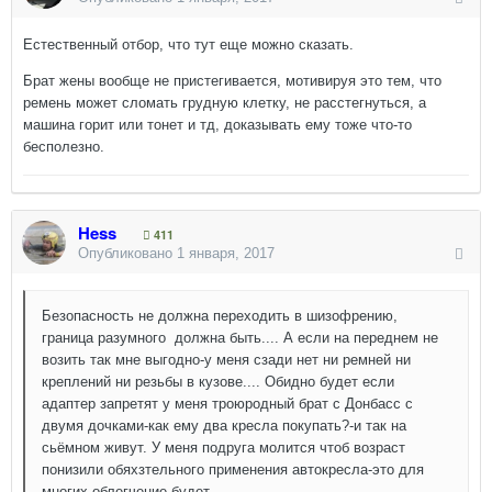
Естественный отбор, что тут еще можно сказать.
Брат жены вообще не пристегивается, мотивируя это тем, что
ремень может сломать грудную клетку, не расстегнуться, а
машина горит или тонет и тд, доказывать ему тоже что-то
бесполезно.
Hess
411
Опубликовано
1 января, 2017
Безопасность не должна переходить в шизофрению,
граница разумного должна быть.... А если на переднем не
возить так мне выгодно-у меня сзади нет ни ремней ни
креплений ни резьбы в кузове.... Обидно будет если
адаптер запретят у меня троюродный брат с Донбасс с
двумя дочками-как ему два кресла покупать?-и так на
сьёмном живут. У меня подруга молится чтоб возраст
понизили обяхзтельного применения автокресла-это для
многих облегчение будет...