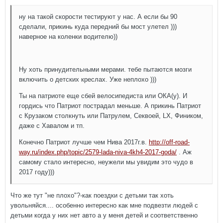
ну на такой скорости тестируют у нас. А если бы 90
сделали, прикинь куда передний бы мост улетел )))
наверное на коленки водителю))
Ну хоть принудительными мерами. тебе пытаются мозги
включить о детских креслах. Уже неплохо )))
Ты на патриоте еще сбей велосипедиста или ОКА(у). И
гордись что Патриот пострадал меньше. А прикинь Патриот
с Крузаком столкнуть или Патрулем, Секвоей, LX, Фиником,
даже с Хавалом и тп.
Конечно Патриот лучше чем Нива 2017г.в.
http://off-road-
way.ru/index.php/topic/2579-lada-niva-4kh4-2017-goda/
. Аж
самому стало интересно, неужели мы увидим это чудо в
2017 году)))
Что же тут "не плохо"?-как поездки с детьми так хоть
увольняйся.... особенно интересно как мне подвезти людей с
детьми когда у них нет авто а у меня детей и соответственно