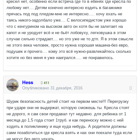
кресел нет, особенно если встреча где то в ебенях где кресла по
любому нет.... Детям конечно интересно ездить в багажнике
прячась под под пледом-мне не интересно..... хочу ехать не
таясь никого-задолбало уже.... С велосипедистом уже хорошо
что с кенгурином на высоком авто он хотя бы не залетает на
капот и не уродует всё и не бьёт лобовуху, легковушка в этом
случае сильно страдает.... но это уже не то дтп. Я в этом смысле
не этого века человек, просто нужна хорошая машина-без евро,
подушек и прочего.... кому это всё нужно-развлекайтесь сколько
хотите но без меня я уже наигрался..... не понравилось.
Hess
411
Опубликовано
31 декабря, 2016
Шурик безопасность детей стоит на первом месте!!! Перегрузку
при ударе они не выдержат, которую сможешь ты. Кресла стоят
не дорого, я сам свои продавал тут недавно. для ребенка от 1
месяца до 1,5 года стоит 1труб. и как переноску можно с ней
ходить в поликлинику и еще куда нибудь. А родители должны
сами позаботиться где кресла взять и нах они поехали туда если
не могут без авто уехать.