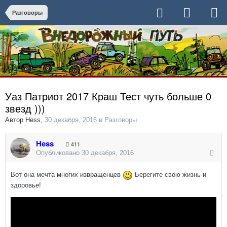
Разговоры
Уаз Патриот 2017 Краш Тест чуть больше 0
звезд )))
Автор
Hess
,
30 декабря, 2016
в
Разговоры
Hess
411
Опубликовано
30 декабря, 2016
Вот она мечта многих
извращенцев
Берегите свою жизнь и
здоровье!