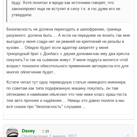
буду. Хотя почитал и вроде как источники говорят, что
законопроект еще не вступит в силу т.к. в гос.думе его не
утвердили.
Безопасность не должна переходить в шизофрению, граница
разумного должна быть.... А если на переднем не возить так мне
выгодно-у меня сзади нет ни ремней ни креплений ни резьбы в
кузове.... Обидно будет если адаптер запретят у меня
троюродный брат с Донбасс с двумя дочками-как ему два кресла
покупать?-и так на сьёмном живут. У меня подруга молится чтоб
возраст понизили обяхзтельного применения автокресла-это для
многих облегчение будет...
Кстати читал тут одну переводную статью немецкого инженера
по советам как типа подержанную машину покупать, он там
обтекаемо и намёками обьяснил что чем ниже класс краш-теста
тем авто прочнее и надёжнее.... Немцы это давно поняли а мы
всё сказки про "безопасность" слушаем....
Davey
23
Опубликовано
1 января, 2017