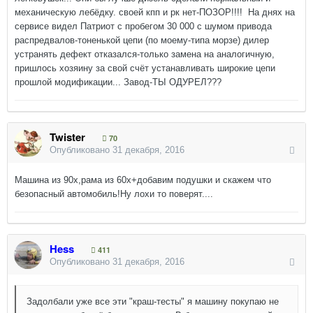
механическую лебёдку. своей кпп и рк нет-ПОЗОР!!!! На днях на
сервисе видел Патриот с пробегом 30 000 с шумом привода
распредвалов-тоненькой цепи (по моему-типа морзе) дилер
устранять дефект отказался-только замена на аналогичную,
пришлось хозяину за свой счёт устанавливать широкие цепи
прошлой модификации... Завод-ТЫ ОДУРЕЛ???
Twister
70
Опубликовано
31 декабря, 2016
Машина из 90х,рама из 60х+добавим подушки и скажем что
безопасный автомобиль!Ну лохи то поверят....
Hess
411
Опубликовано
31 декабря, 2016
Задолбали уже все эти "краш-тесты" я машину покупаю не