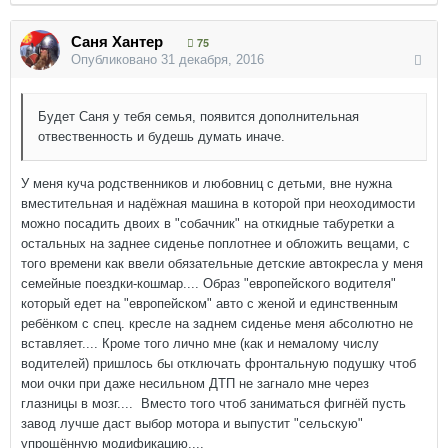
Саня Хантер
75
Опубликовано
31 декабря, 2016
Будет Саня у тебя семья, появится дополнительная
отвественность и будешь думать иначе.
У меня куча родственников и любовниц с детьми, вне нужна
вместительная и надёжная машина в которой при неоходимости
можно посадить двоих в "собачник" на откидные табуретки а
остальных на заднее сиденье поплотнее и обложить вещами, с
того времени как ввели обязательные детские автокресла у меня
семейные поездки-кошмар.... Образ "европейского водителя"
который едет на "европейском" авто с женой и единственным
ребёнком с спец. кресле на заднем сиденье меня абсолютно не
вставляет.... Кроме того лично мне (как и немалому числу
водителей) пришлось бы отключать фронтальную подушку чтоб
мои очки при даже несильном ДТП не загнало мне через
глазницы в мозг.... Вместо того чтоб заниматься фигнёй пусть
завод лучше даст выбор мотора и выпустит "сельскую"
упрощённую модификацию....