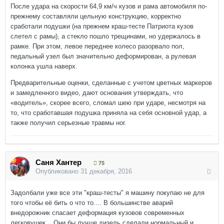
После удара на скорости 64,9 км/ч кузов и рама автомобиля по-
прежнему составляли цельную конструкцию, корректно
сработали подушки (на прежнем краш-тесте Патриота кузов
слетел с рамы), а стекло пошло трещинами, но удержалось в
рамке. При этом, левое переднее колесо разорвало пол,
педальный узел был значительно деформирован, а рулевая
колонка ушла наверх.
Предварительные оценки, сделанные с учетом цветных маркеров
и замедленного видео, дают основания утверждать, что
«водитель», скорее всего, сломал шею при ударе, несмотря на
то, что сработавшая подушка приняла на себя основной удар, а
также получил серьезные травмы ног.
Саня Хантер
75
Опубликовано
31 декабря, 2016
Задолбали уже все эти "краш-тесты" я машину покупаю не для
того чтобы её бить о что то.... В большинстве аварий
внедорожник спасает деформация кузовов современных
легковушек... Они бы лучше дизель сделали нормальный и