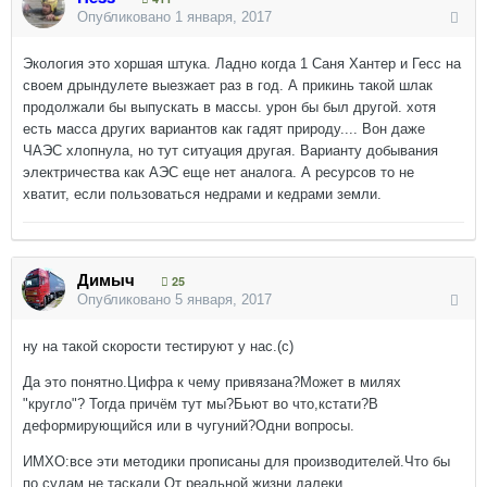
Опубликовано
1 января, 2017
Экология это хоршая штука. Ладно когда 1 Саня Хантер и Гесс на
своем дрындулете выезжает раз в год. А прикинь такой шлак
продолжали бы выпускать в массы. урон бы был другой. хотя
есть масса других вариантов как гадят природу.... Вон даже
ЧАЭС хлопнула, но тут ситуация другая. Варианту добывания
электричества как АЭС еще нет аналога. А ресурсов то не
хватит, если пользоваться недрами и кедрами земли.
Димыч
25
Опубликовано
5 января, 2017
ну на такой скорости тестируют у нас.(с)
Да это понятно.Цифра к чему привязана?Может в милях
"кругло"? Тогда причём тут мы?Бьют во что,кстати?В
деформирующийся или в чугуний?Одни вопросы.
ИМХО:все эти методики прописаны для производителей.Что бы
по судам не таскали.От реальной жизни далеки.