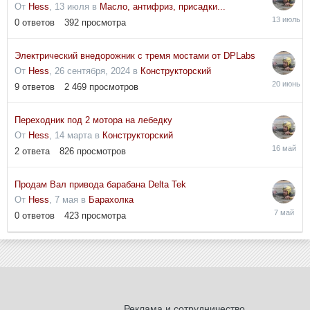
От
Hess
,
13 июля
в
Масло, антифриз, присадки...
13
0
ответов
392
просмотра
июля
Электрический внедорожник с тремя мостами от DPLabs
От
Hess
,
26 сентября, 2024
в
Конструкторский
20
9
ответов
2 469
просмотров
июня
Переходник под 2 мотора на лебедку
От
Hess
,
14 марта
в
Конструкторский
16
2
ответа
826
просмотров
мая
Продам Вал привода барабана Delta Tek
От
Hess
,
7 мая
в
Барахолка
7
0
ответов
423
просмотра
мая
Реклама и сотрудничество