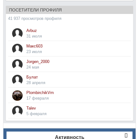
ПОСЕТИТЕЛИ ПРОФИЛЯ
41 937 просмотров профиля
Arbuz
31 июля
Макс603
23 июля
Jorgen_2000
24 мая
Булат
28 апреля
PlombirchikVrn
17 февраля
Talev
5 февраля
Активность