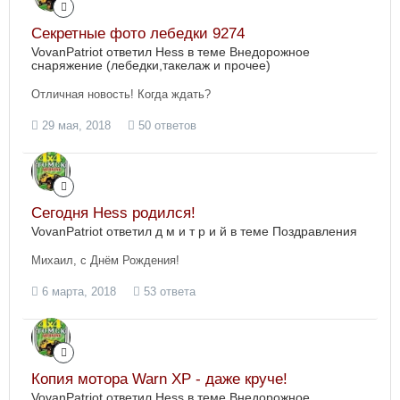
Секретные фото лебедки 9274
VovanPatriot ответил Hess в теме
Внедорожное
снаряжение (лебедки,такелаж и прочее)
Отличная новость! Когда ждать?
29 мая, 2018
50 ответов
Сегодня Hess родился!
VovanPatriot ответил д м и т р и й в теме
Поздравления
Михаил, с Днём Рождения!
6 марта, 2018
53 ответа
Копия мотора Warn XP - даже круче!
VovanPatriot ответил Hess в теме
Внедорожное