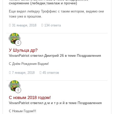
снаряжение (лебедки,такелаж и прочее)
Eще видел лебедку Троффикс с таким мотором, видимо они
тоже уже в прошлом.
31 января, 2018
134 ответа
У Шульца др?
VovanPatriot ответил Дмитрий 26 в теме
Поздравления
С Днём Рождения Вадим!
7 января, 2018
45 ответов
С новым 2018 годом!
VovanPatriot ответил д м и т р и й в теме
Поздравления
С Новым Годом!!!